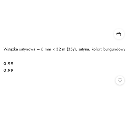
Wstążka satynowa – 6 mm × 32 m (35y), satyna, kolor: burgundowy
0.99
Cena:
Cena:
0.99