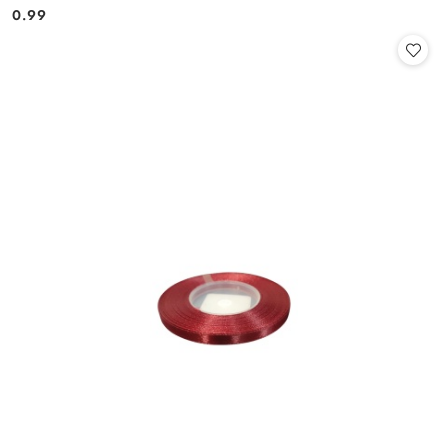
Cena:
Cena:
0.99