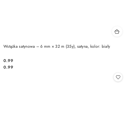
Wstążka satynowa – 6 mm × 32 m (35y), satyna, kolor: biały
0.99
Cena:
Cena:
0.99