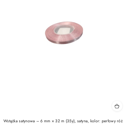
Wstążka satynowa – 6 mm × 32 m (35y), satyna, kolor: perłowy róż