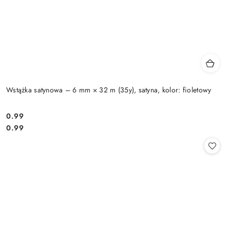
Wstążka satynowa – 6 mm × 32 m (35y), satyna, kolor: fioletowy
0.99
Cena:
Cena:
0.99