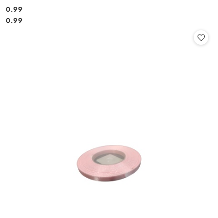
0.99
Cena:
Cena:
0.99