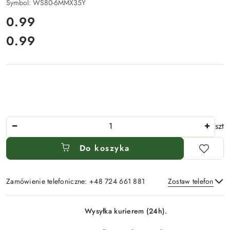
Symbol:
WS80-6MMX35Y
cena:
0.99
0.99
Cena:
Ilość
szt
Do koszyka
Zamówienie telefoniczne: +48 724 661 881
Zostaw telefon
Dostępność
Wysyłka kurierem (24h).
i
Wyślij