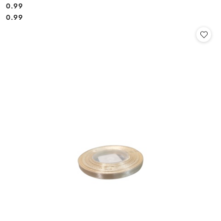
0.99
Cena:
Cena:
0.99