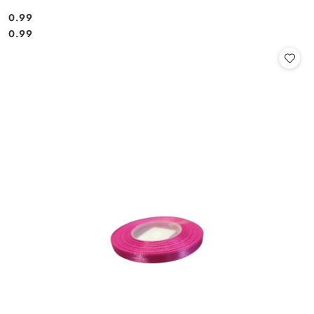
0.99
Cena:
Cena:
0.99