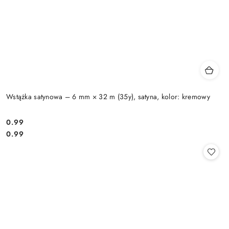
Wstążka satynowa – 6 mm × 32 m (35y), satyna, kolor: kremowy
0.99
Cena:
Cena:
0.99