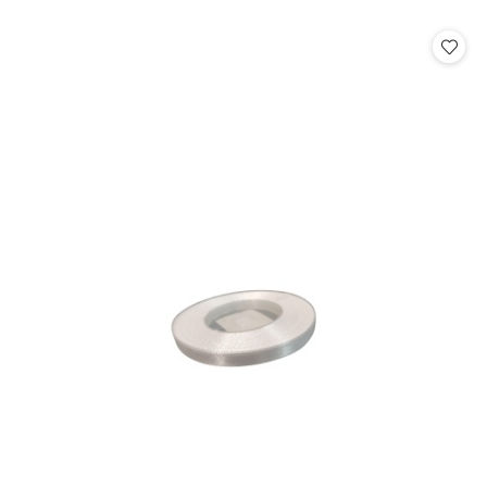
o
o
statusie:
statusie: