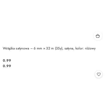
Wstążka satynowa – 6 mm × 32 m (35y), satyna, kolor: różowy
0.99
Cena:
Cena:
0.99