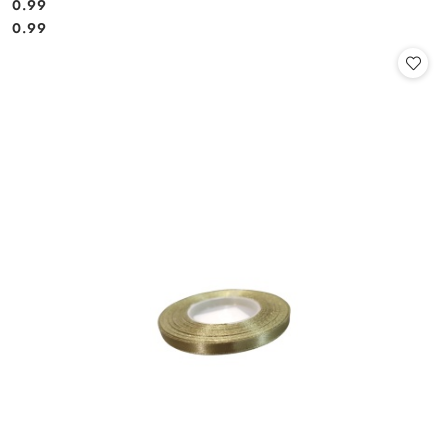
0.99
Cena:
Cena:
0.99