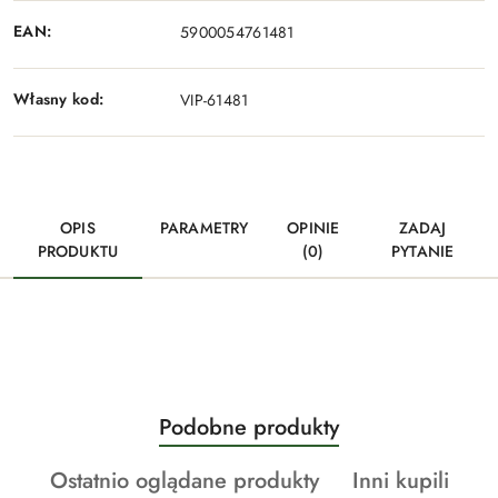
EAN:
5900054761481
Własny kod:
VIP-61481
OPIS
PARAMETRY
OPINIE
ZADAJ
PRODUKTU
(0)
PYTANIE
Produkty
Podobne produkty
Pomiń karuzelę produktów
o
Produkty
Produkty
Ostatnio oglądane produkty
Inni kupili
statusie: