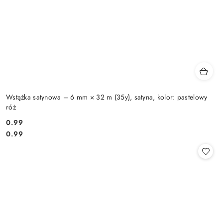
Wstążka satynowa – 6 mm × 32 m (35y), satyna, kolor: pastelowy
róż
0.99
Cena:
Cena:
0.99