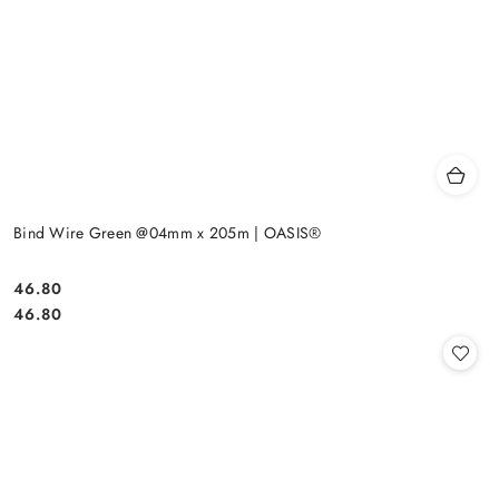
Bind Wire Green @04mm x 205m | OASIS®
46.80
Cena:
Cena:
46.80