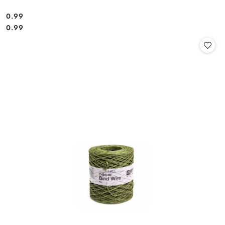
0.99
Cena:
Cena:
0.99