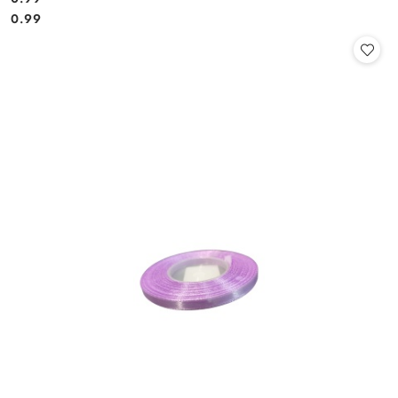
Cena:
Cena:
0.99