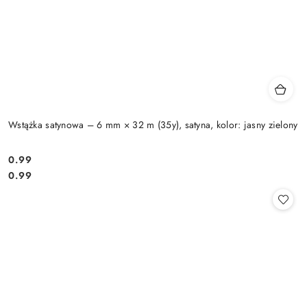
Wstążka satynowa – 6 mm × 32 m (35y), satyna, kolor: jasny zielony
0.99
Cena:
Cena:
0.99