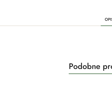
OPI
Produkty
Podobne pr
Pomiń karuzelę produktów
o
statusie: