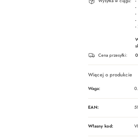
Wysyłka w ciągu:
-
-
-
-
-
W
s
Cena przesyłki:
Więcej o produkcie
Waga:
0
EAN:
5
Własny kod:
V