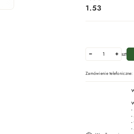
1.53
Cena:
Ilość
szt
Zamówienie telefoniczne
Dostępność
W
i
dostawa
W
-
-
-
-