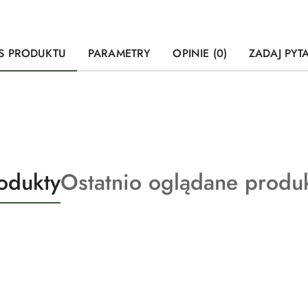
S PRODUKTU
PARAMETRY
OPINIE (0)
ZADAJ PYT
Produkty
odukty
Ostatnio oglądane produ
o
statusie: