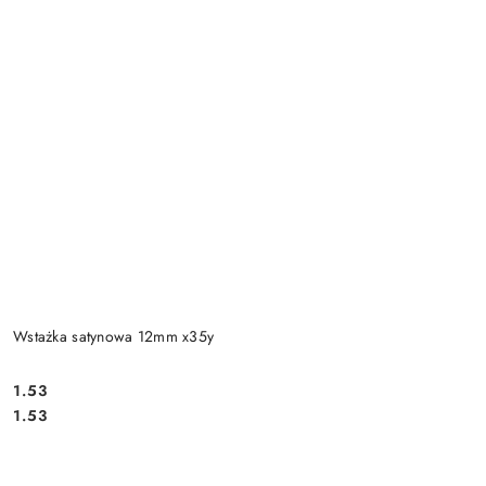
Wstażka satynowa 12mm x35y
1.53
Cena:
Cena:
1.53