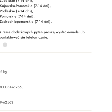
 Lubelskie (7-14 dni),
 Kujawsko-Pomorskie (7-14 dni),
 Podlaskie (7-14 dni),
 Pomorskie (7-14 dni),
 Zachodniopomorskie (7-14 dni).
 razie dodatkowych pytań proszę wysłać e-maila lub
kontaktować się telefonicznie.
0
.2 kg
900054762563
IP-62563