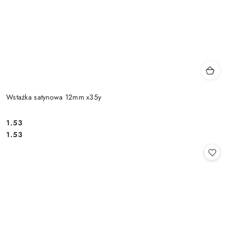
Wstażka satynowa 12mm x35y
1.53
Cena:
Cena:
1.53