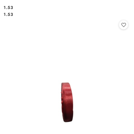
1.53
Cena:
Cena:
1.53