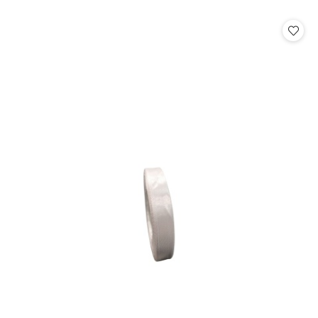
o
o
statusie:
statusie: