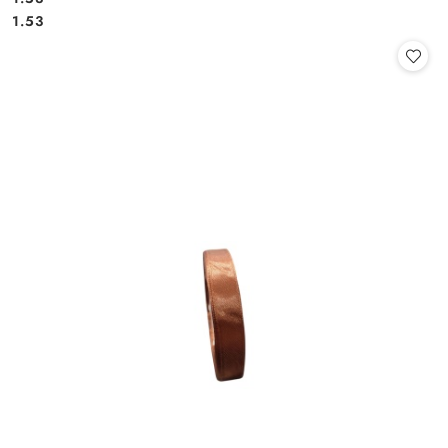
Cena:
Cena:
1.53