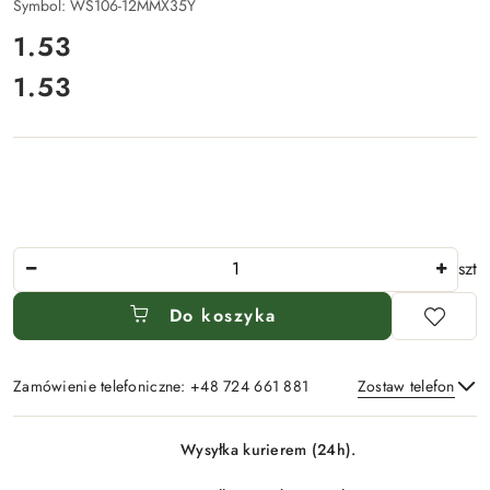
Symbol:
WS106-12MMX35Y
cena:
1.53
1.53
Cena:
Ilość
szt
Do koszyka
Zamówienie telefoniczne: +48 724 661 881
Zostaw telefon
Dostępność
Wysyłka kurierem (24h).
i
Wyślij