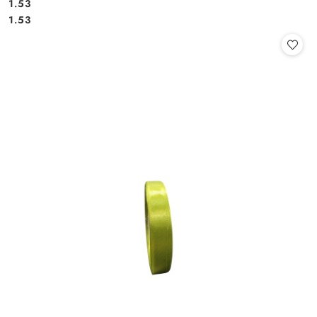
1.53
Cena:
Cena:
1.53