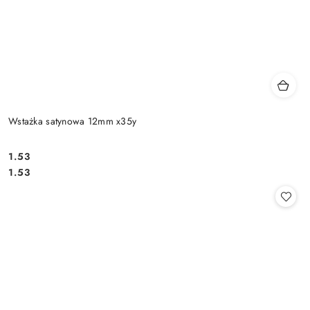
Wstażka satynowa 12mm x35y
1.53
Cena:
Cena:
1.53