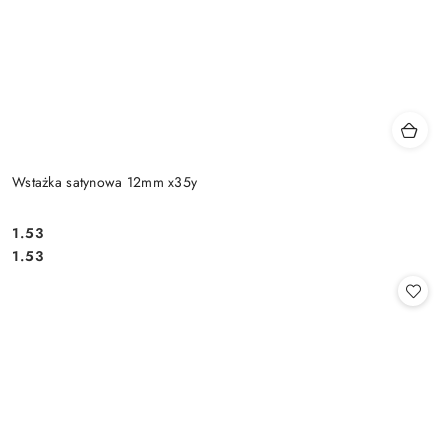
Wstażka satynowa 12mm x35y
1.53
Cena:
Cena:
1.53