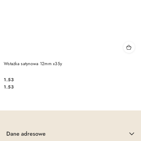
Wstażka satynowa 12mm x35y
1.53
Cena:
Cena:
1.53
Dane adresowe