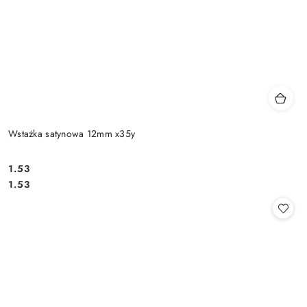
Wstażka satynowa 12mm x35y
1.53
Cena:
Cena:
1.53