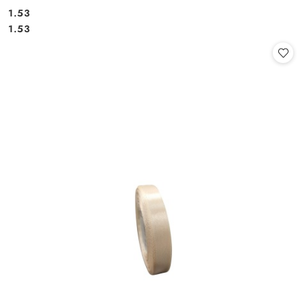
1.53
Cena:
Cena:
1.53