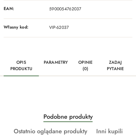
EAN:
5900054762037
Własny kod:
VIP-62037
OPIS
PARAMETRY
OPINIE
ZADAJ
PRODUKTU
(0)
PYTANIE
Produkty
Podobne produkty
Pomiń karuzelę produktów
o
Produkty
Produkty
Ostatnio oglądane produkty
Inni kupili
statusie: