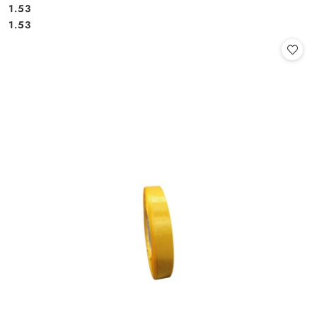
1.53
Cena:
Cena:
1.53