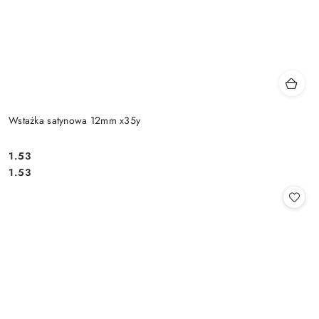
Wstażka satynowa 12mm x35y
1.53
Cena:
Cena:
1.53