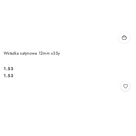
Wstażka satynowa 12mm x35y
1.53
Cena:
Cena:
1.53