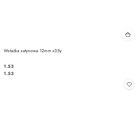
Wstażka satynowa 12mm x35y
1.53
Cena:
Cena:
1.53