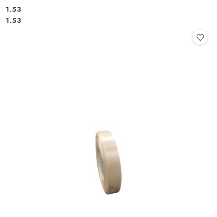
1.53
Cena:
Cena:
1.53