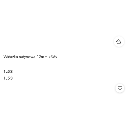
Wstażka satynowa 12mm x35y
1.53
Cena:
Cena:
1.53