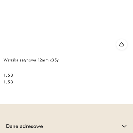
Wstażka satynowa 12mm x35y
1.53
Cena:
Cena:
1.53
Dane adresowe