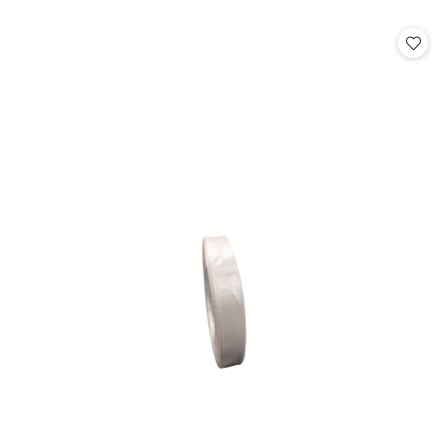
o
o
statusie:
statusie: