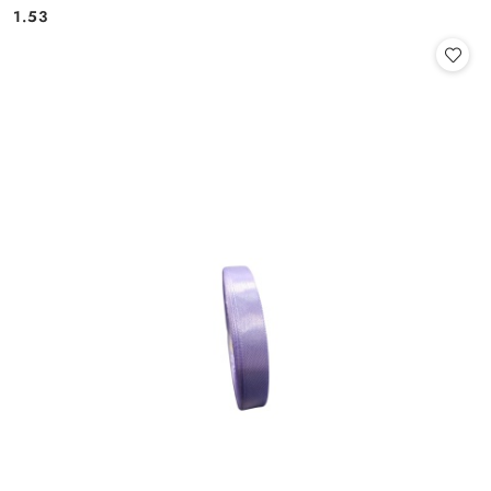
Cena:
Cena:
1.53