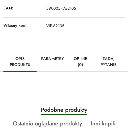
EAN:
5900054762105
Własny kod:
VIP-62105
OPIS
PARAMETRY
OPINIE
ZADAJ
PRODUKTU
(0)
PYTANIE
Produkty
Podobne produkty
Pomiń karuzelę produktów
o
Produkty
Produkty
Ostatnio oglądane produkty
Inni kupili
statusie: