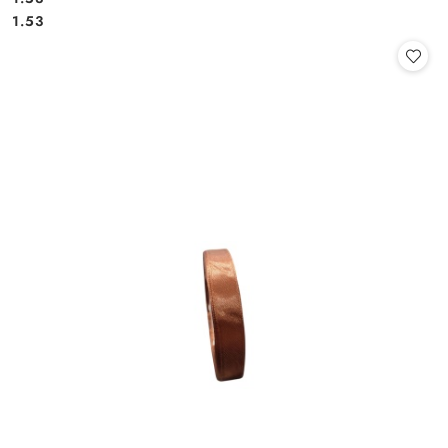
Cena:
Cena:
1.53