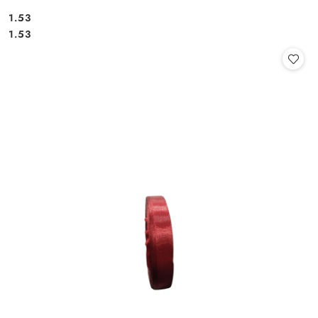
1.53
Cena:
Cena:
1.53