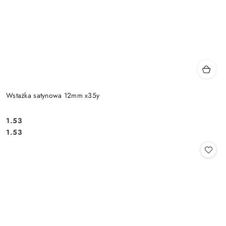
Wstażka satynowa 12mm x35y
1.53
Cena:
Cena:
1.53