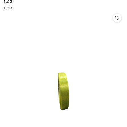
1.53
Cena:
Cena:
1.53