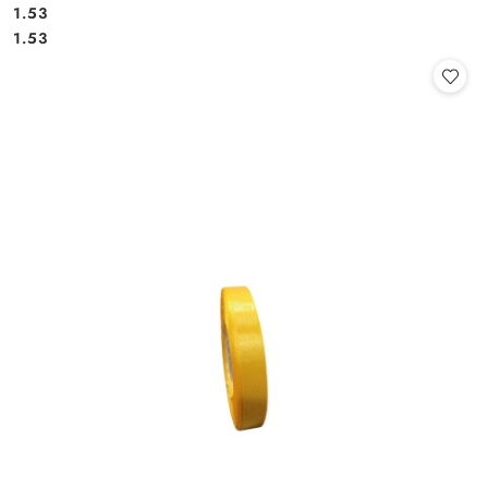
1.53
Cena:
Cena:
1.53