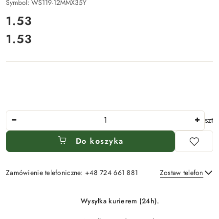
Symbol:
WS119-12MMX35Y
cena:
1.53
1.53
Cena:
Ilość
szt
Do koszyka
Zamówienie telefoniczne: +48 724 661 881
Zostaw telefon
Dostępność
Wysyłka kurierem (24h).
i
Wyślij