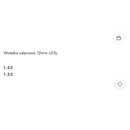
Wstażka satynowa 12mm x35y
1.53
Cena:
Cena:
1.53