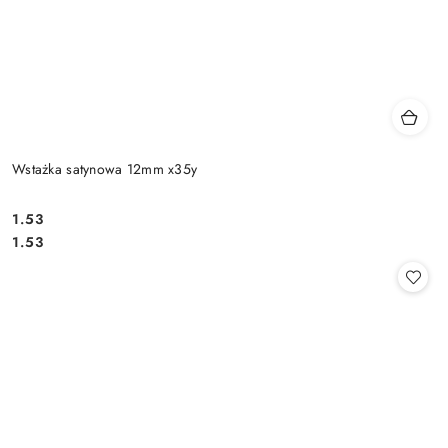
Wstażka satynowa 12mm x35y
1.53
Cena:
Cena:
1.53