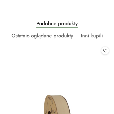
Produkty
Podobne produkty
Pomiń karuzelę produktów
o
Produkty
Produkty
Ostatnio oglądane produkty
Inni kupili
statusie:
o
o
statusie:
statusie: