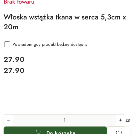
Brak towaru
Włoska wstążka tkana w serca 5,3cm x
20m
Powiadom gdy produkt będzie dostępny
cena:
27.90
27.90
Cena:
Ilość
szt
Do koszyka