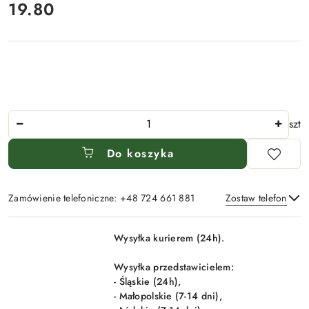
19.80
Cena:
Ilość
szt
Do koszyka
Zamówienie telefoniczne: +48 724 661 881
Zostaw telefon
Dostępność
Wysyłka kurierem (24h).
i
Wyślij
dostawa
Wysyłka przedstawicielem:
- Śląskie (24h),
- Małopolskie (7-14 dni),