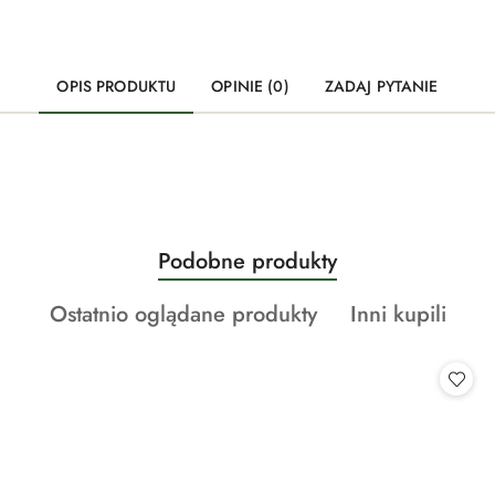
OPIS PRODUKTU
OPINIE (0)
ZADAJ PYTANIE
Produkty
Podobne produkty
Pomiń karuzelę produktów
o
Produkty
Produkty
Ostatnio oglądane produkty
Inni kupili
statusie:
o
o
statusie:
statusie: