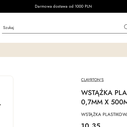
Darmowa dostawa od 1000 PLN
NAZWA
CLAYRTON'S
PRODUCENTA:
WSTĄŻKA PLA
0,7MM X 500
WSTĄŻKA PLASTIKOWA
cena:
10.35