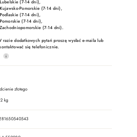
 Lubelskie (7-14 dni),
 Kujawsko-Pomorskie (7-14 dni),
 Podlaskie (7-14 dni),
 Pomorskie (7-14 dni),
 Zachodniopomorskie (7-14 dni).
 razie dodatkowych pytań proszę wysłać e-maila lub
kontaktować się telefonicznie.
0
dcienie złotego
.2 kg
281650540543