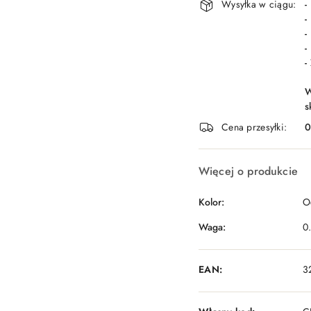
Wysyłka w ciągu:
-
-
-
-
-
W
s
Cena przesyłki:
Więcej o produkcie
Kolor:
O
Waga:
0
EAN:
3