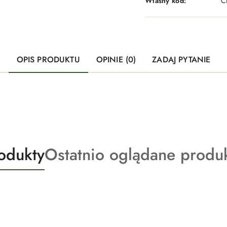
Własny kod:
C
OPIS PRODUKTU
OPINIE (0)
ZADAJ PYTANIE
Produkty
odukty
Ostatnio oglądane produ
o
statusie: