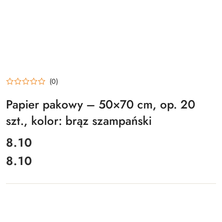
(0)
Papier pakowy – 50×70 cm, op. 20
szt., kolor: brąz szampański
cena:
8.10
8.10
Cena: