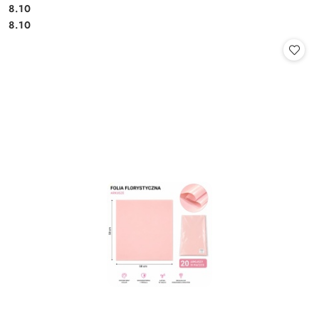
8.10
Cena:
Cena:
8.10