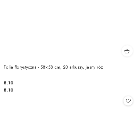
Folia florystyczna - 58×58 cm, 20 arkuszy, jasny róż
8.10
Cena:
Cena:
8.10