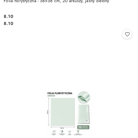
Folia florystyczna - 58×58 cm, 20 arkuszy, jasny zielony
8.10
Cena:
Cena:
8.10