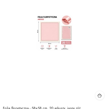
Folia florystyczna - 58×58 cm, 20 arkuszy, jasny róż