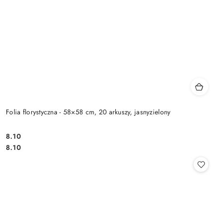
Folia florystyczna - 58×58 cm, 20 arkuszy, jasnyzielony
8.10
Cena:
Cena:
8.10