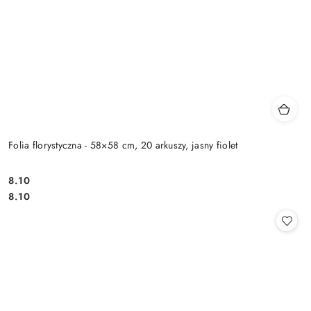
Folia florystyczna - 58×58 cm, 20 arkuszy, jasny fiolet
8.10
Cena:
Cena:
8.10