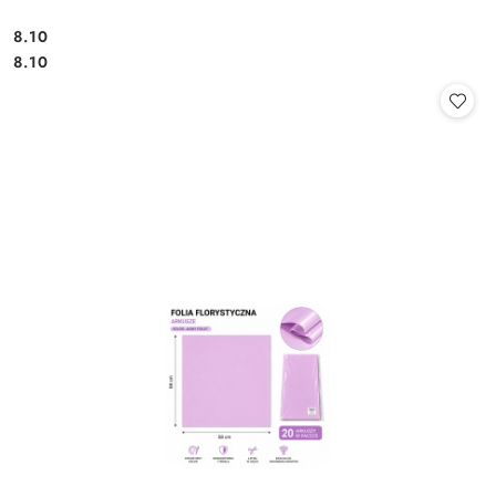
8.10
Cena:
Cena:
8.10