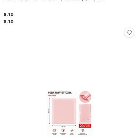
8.10
Cena:
Cena:
8.10