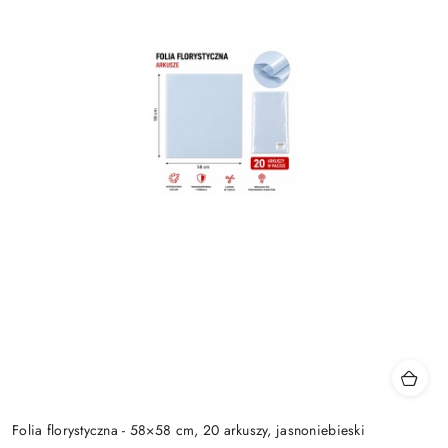
Folia florystyczna - 58×58 cm, 20 arkuszy, jasnoniebieski