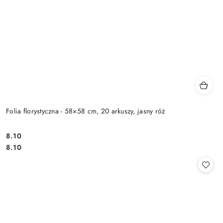
Folia florystyczna - 58×58 cm, 20 arkuszy, jasny róż
8.10
Cena:
Cena:
8.10