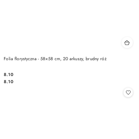
Folia florystyczna - 58×58 cm, 20 arkuszy, brudny róż
8.10
Cena:
Cena:
8.10