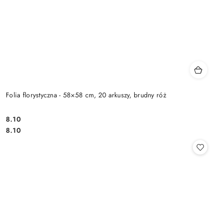
Folia florystyczna - 58×58 cm, 20 arkuszy, brudny róż
8.10
Cena:
Cena:
8.10