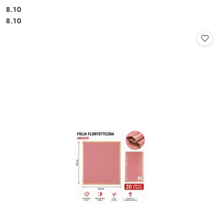
8.10
Cena:
Cena:
8.10