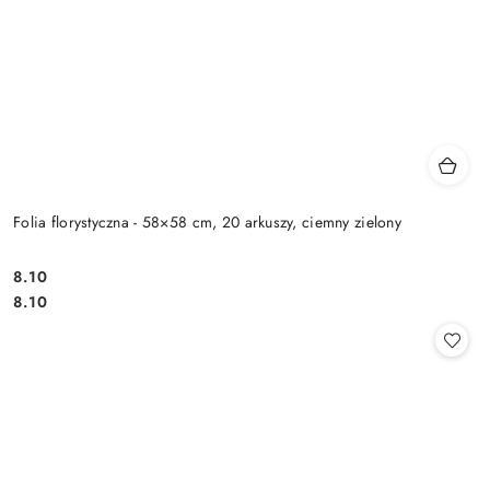
Folia florystyczna - 58×58 cm, 20 arkuszy, ciemny zielony
8.10
Cena:
Cena:
8.10