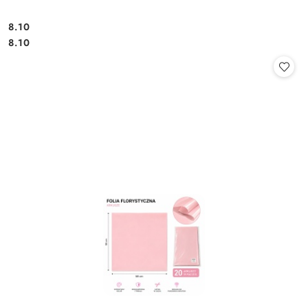
8.10
Cena:
Cena:
8.10