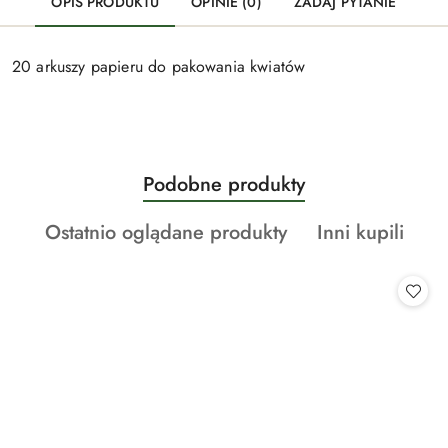
OPIS PRODUKTU
OPINIE (0)
ZADAJ PYTANIE
20 arkuszy papieru do pakowania kwiatów
Produkty
Podobne produkty
Pomiń karuzelę produktów
o
Produkty
Produkty
Ostatnio oglądane produkty
Inni kupili
statusie:
o
o
statusie:
statusie: