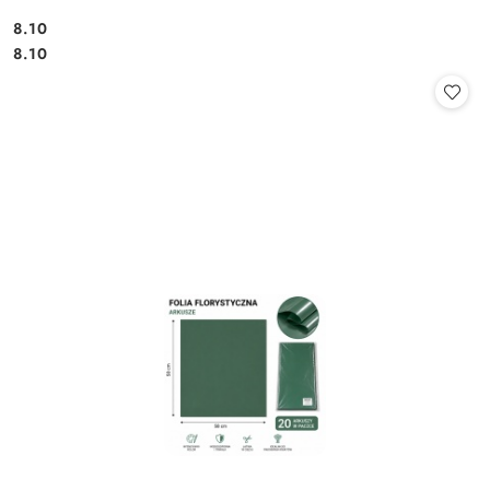
8.10
Cena:
Cena:
8.10