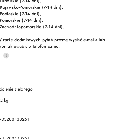
 Lubelskie (7-14 dni),
 Kujawsko-Pomorskie (7-14 dni),
 Podlaskie (7-14 dni),
 Pomorskie (7-14 dni),
 Zachodniopomorskie (7-14 dni).
 razie dodatkowych pytań proszę wysłać e-maila lub
kontaktować się telefonicznie.
0
dcienie zielonego
.2 kg
903288433261
903288433261