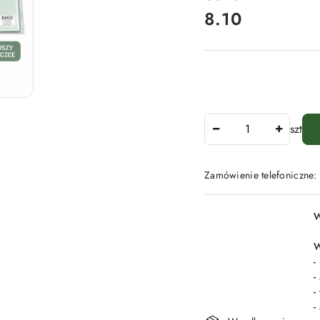
8.10
Cena:
Ilość
szt
Zamówienie telefoniczne
Dostępność
W
i
dostawa
W
-
-
-
-