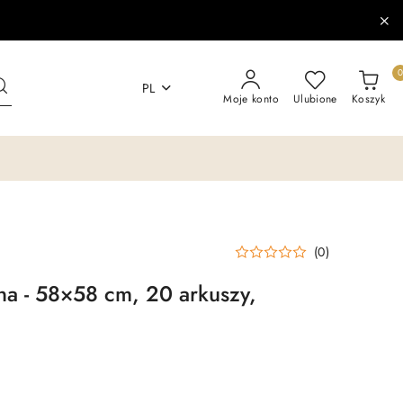
PL
Moje konto
Ulubione
Koszyk
(0)
zna - 58×58 cm, 20 arkuszy,