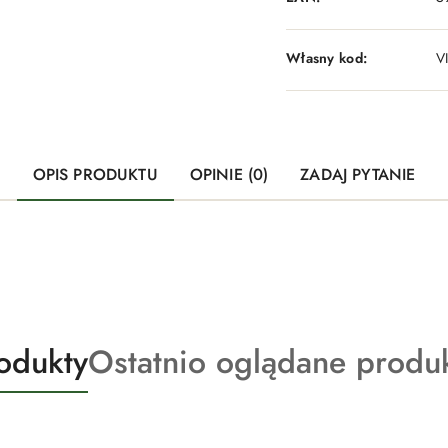
Własny kod:
V
OPIS PRODUKTU
OPINIE (0)
ZADAJ PYTANIE
Produkty
odukty
Ostatnio oglądane produ
o
statusie: