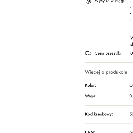
Wysyłka w ciągu:
-
-
-
-
-
W
s
Cena przesyłki:
Więcej o produkcie
Kolor:
O
Waga:
0
Kod kreskowy:
5
EAN:
5