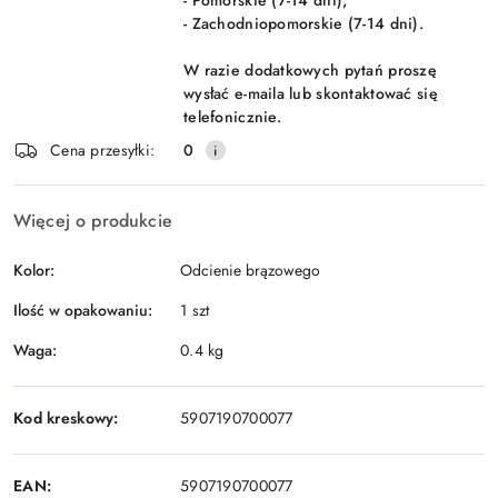
- Pomorskie (7-14 dni),
- Zachodniopomorskie (7-14 dni).
W razie dodatkowych pytań proszę
wysłać e-maila lub skontaktować się
telefonicznie.
Cena przesyłki:
0
Więcej o produkcie
Kolor:
Odcienie brązowego
Ilość w opakowaniu:
1 szt
Waga:
0.4 kg
Kod kreskowy:
5907190700077
EAN:
5907190700077