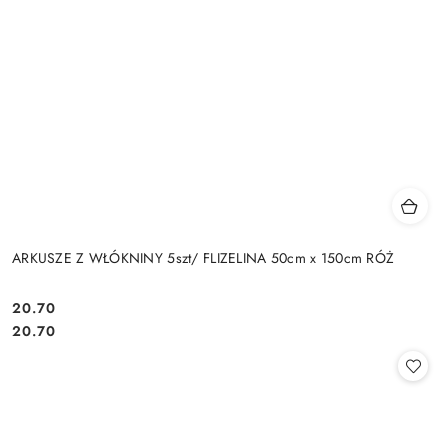
ARKUSZE Z WŁÓKNINY 5szt/ FLIZELINA 50cm x 150cm RÓŻ
20.70
Cena:
Cena:
20.70