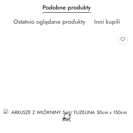
Produkty
Podobne produkty
Pomiń karuzelę produktów
o
Produkty
Produkty
Ostatnio oglądane produkty
Inni kupili
statusie:
o
o
statusie:
statusie: