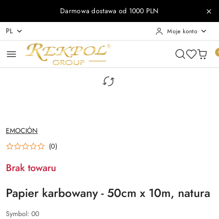
Przejdź do treści głównej
Przejdź do wyszukiwarki
Przejdź do moje konto
Przejdź do menu głównego
Przejdź do opisu produktu
Przejdź do stopki
Darmowa dostawa od 1000 PLN
PL
Moje konto
NAZWA
EMOCIÓN
PRODUCENTA:
(0)
Brak towaru
Papier karbowany - 50cm x 10m, natura
Symbol:
00