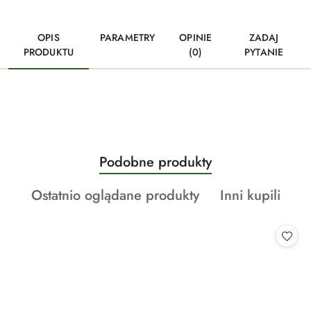
OPIS
PARAMETRY
OPINIE
ZADAJ
PRODUKTU
(0)
PYTANIE
Produkty
Podobne produkty
Pomiń karuzelę produktów
o
Produkty
Produkty
Ostatnio oglądane produkty
Inni kupili
statusie:
o
o
statusie:
statusie: