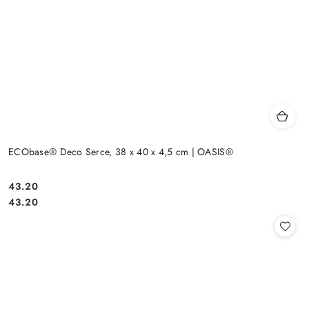
ECObase® Deco Serce, 38 x 40 x 4,5 cm | OASIS®
43.20
Cena:
Cena:
43.20