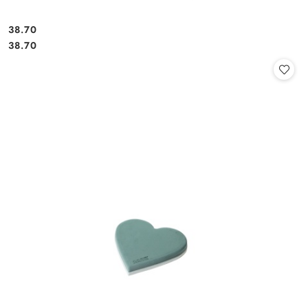
38.70
Cena:
Cena:
38.70