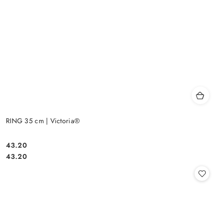
RING 35 cm | Victoria®
43.20
Cena:
Cena:
43.20