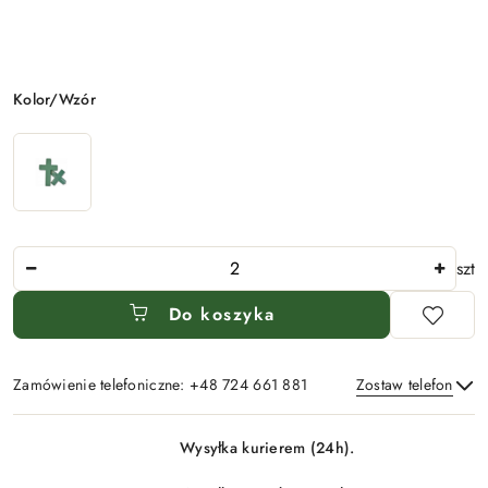
Wariant
Kolor/Wzór
Ilość
szt
Do koszyka
Zamówienie telefoniczne: +48 724 661 881
Zostaw telefon
Dostępność
Wysyłka kurierem (24h).
i
Wyślij