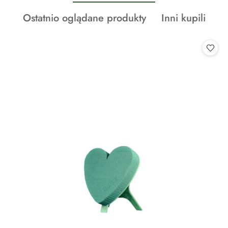
o
Produkty
Produkty
Ostatnio oglądane produkty
Inni kupili
statusie:
o
o
statusie:
statusie: