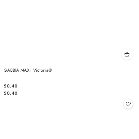
GABBIA MAXI| Victoria®
50.40
Cena:
Cena:
50.40