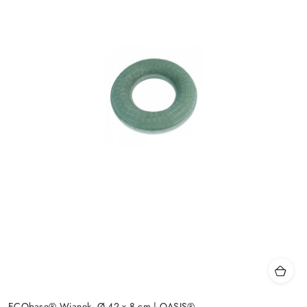
ECObase® Wianek, Ø 42 x 8 cm | OASIS®