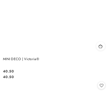
MINI DECO | Victoria®
40.50
Cena:
Cena:
40.50