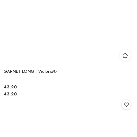
GARNET LONG | Victoria®
43.20
Cena:
Cena:
43.20