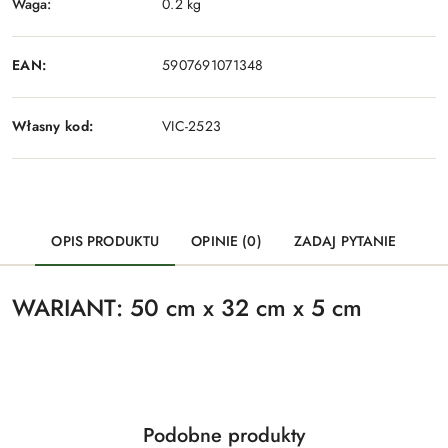
Waga:
0.2 kg
EAN:
5907691071348
Własny kod:
VIC-2523
OPIS PRODUKTU
OPINIE (0)
ZADAJ PYTANIE
WARIANT:
50 cm x 32 cm x 5 cm
Produkty
Podobne produkty
Pomiń karuzelę produktów