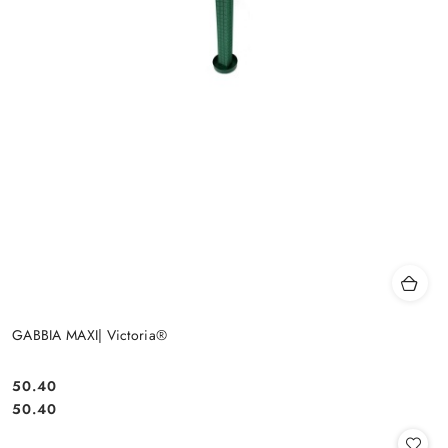
GABBIA MAXI| Victoria®
50.40
Cena:
Cena:
50.40