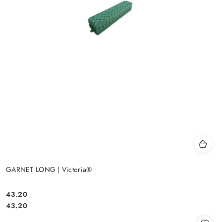
GARNET LONG | Victoria®
43.20
Cena:
Cena:
43.20