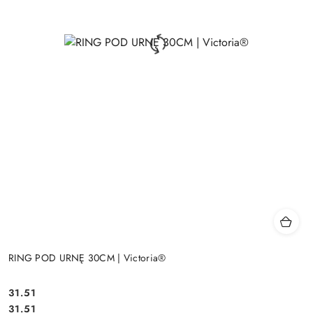
RING POD URNĘ 30CM | Victoria®
31.51
Cena:
Cena:
31.51