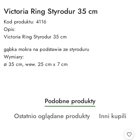
Victoria Ring Styrodur 35 cm
Kod produktu:
4116
Opis:
Victoria Ring Styrodur 35 cm
gąbka mokra na podstawie ze styroduru
Wymiary:
⌀ 35 cm, wew. 25 cm x 7 cm
Produkty
Podobne produkty
Pomiń karuzelę produktów
o
Produkty
Produkty
Ostatnio oglądane produkty
Inni kupili
statusie:
o
o
statusie:
statusie: