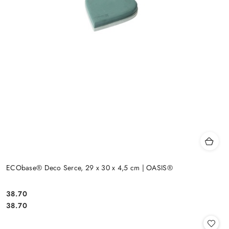
ECObase® Deco Serce, 29 x 30 x 4,5 cm | OASIS®
38.70
Cena:
Cena:
38.70