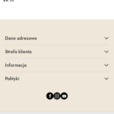
Cena:
44.10
Dane adresowe
Strefa klienta
Informacje
Polityki