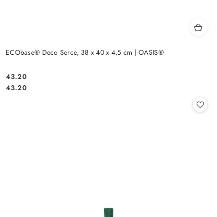
ECObase® Deco Serce, 38 x 40 x 4,5 cm | OASIS®
43.20
Cena:
Cena:
43.20