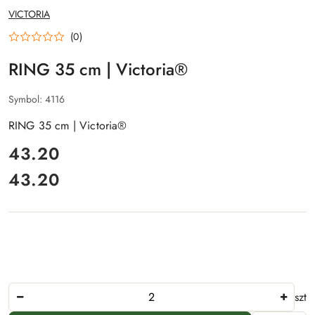
NAZWA
VICTORIA
PRODUCENTA:
(0)
RING 35 cm | Victoria®
Symbol:
4116
RING 35 cm | Victoria®
cena:
43.20
43.20
Cena:
Ilość
szt