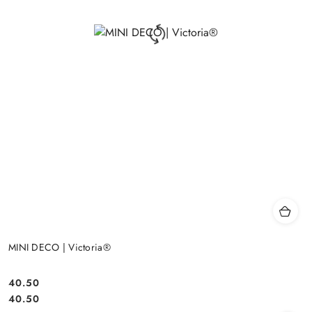
MINI DECO | Victoria®
40.50
Cena:
Cena:
40.50