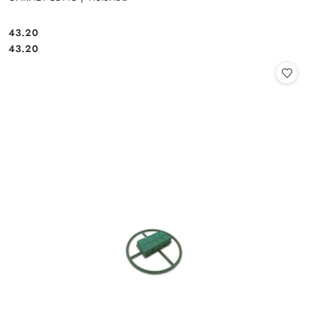
43.20
Cena:
Cena:
43.20