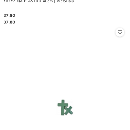
KRZYŻ NA PLASTIKU 40cm | Victoria®
37.80
Cena:
Cena:
37.80