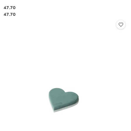
47.70
Cena:
Cena:
47.70