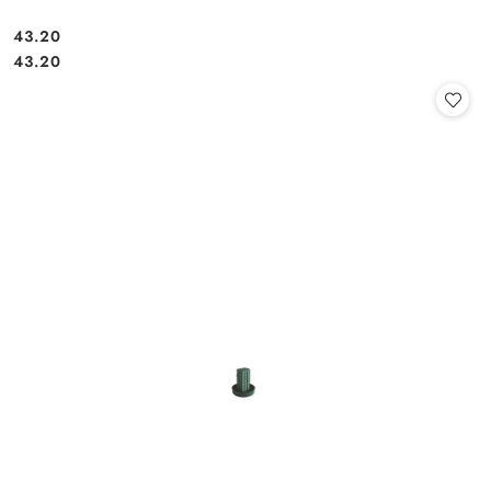
43.20
Cena:
Cena:
43.20