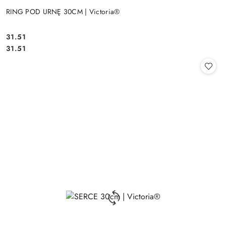
RING POD URNĘ 30CM | Victoria®
31.51
Cena:
Cena:
31.51