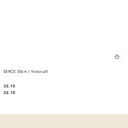
SERCE 30cm | Victoria®
35.10
Cena:
Cena:
35.10