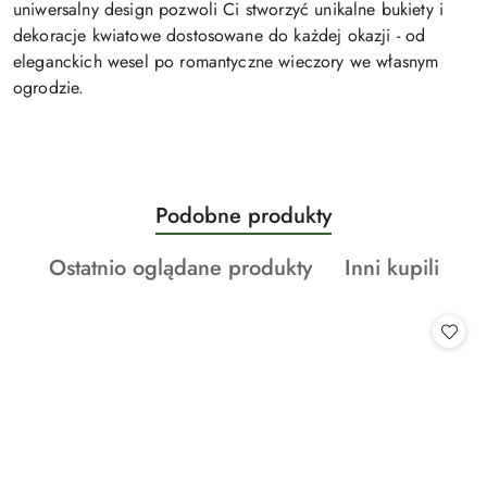
uniwersalny design pozwoli Ci stworzyć unikalne bukiety i
dekoracje kwiatowe dostosowane do każdej okazji - od
eleganckich wesel po romantyczne wieczory we własnym
ogrodzie.
Produkty
Podobne produkty
Pomiń karuzelę produktów
o
Produkty
Produkty
Ostatnio oglądane produkty
Inni kupili
statusie:
o
o
statusie:
statusie: