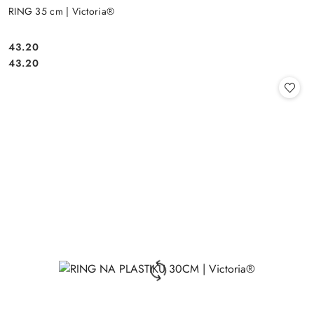
RING 35 cm | Victoria®
43.20
Cena:
Cena:
43.20