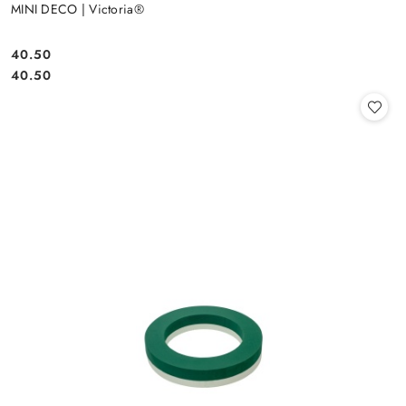
MINI DECO | Victoria®
40.50
Cena:
Cena:
40.50