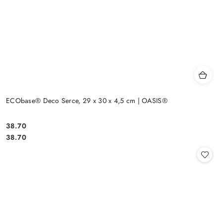
ECObase® Deco Serce, 29 x 30 x 4,5 cm | OASIS®
38.70
Cena:
Cena:
38.70