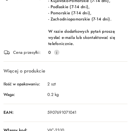
- Kujawsko-Pomorskie (7-14 dni),
- Podlaskie (7-14 dni),
- Pomorskie (7-14 dni),
- Zachodniopomorskie (7-14 dni).
W razie dodatkowych pytań proszę
wysłać e-maila lub skontaktować się
telefonicznie.
Cena przesyłki:
0
Więcej o produkcie
Ilość w opakowaniu:
2 szt
Waga:
0.2 kg
EAN:
5907691071041
Własny kod:
VIC-2310