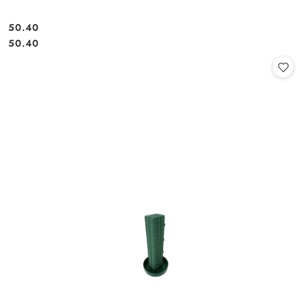
50.40
Cena:
Cena:
50.40