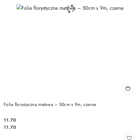
Folia florystyczna matowa – 50cm x 9m, czarna
11.70
Cena:
Cena:
11.70