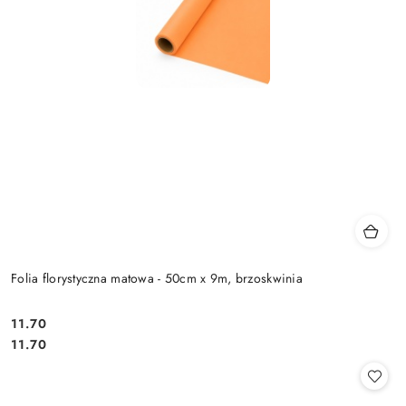
Folia florystyczna matowa - 50cm x 9m, brzoskwinia
11.70
Cena:
Cena:
11.70