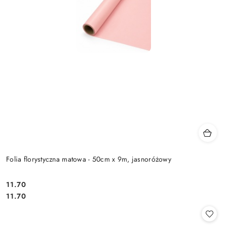
Folia florystyczna matowa - 50cm x 9m, jasnoróżowy
11.70
Cena:
Cena:
11.70