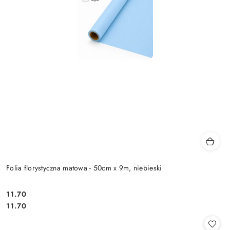
Folia florystyczna matowa - 50cm x 9m, niebieski
11.70
Cena:
Cena:
11.70