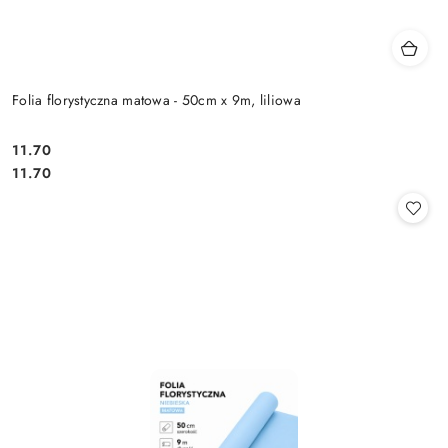
Folia florystyczna matowa - 50cm x 9m, liliowa
11.70
Cena:
Cena:
11.70