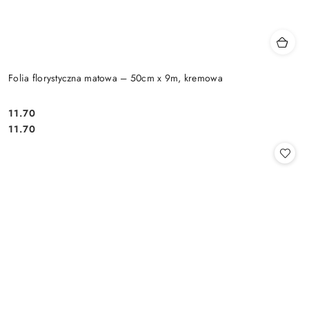
Folia florystyczna matowa – 50cm x 9m, kremowa
11.70
Cena:
Cena:
11.70