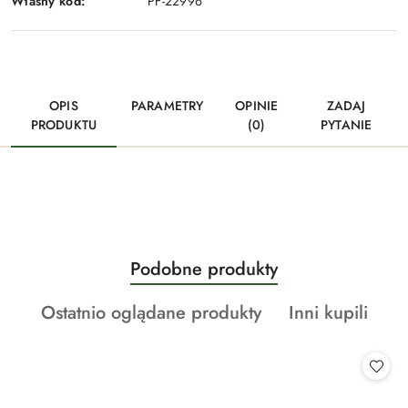
Własny kod:
PF-22996
OPIS
PARAMETRY
OPINIE
ZADAJ
PRODUKTU
(0)
PYTANIE
Produkty
Podobne produkty
Pomiń karuzelę produktów
o
Produkty
Produkty
Ostatnio oglądane produkty
Inni kupili
statusie:
o
o
statusie:
statusie: