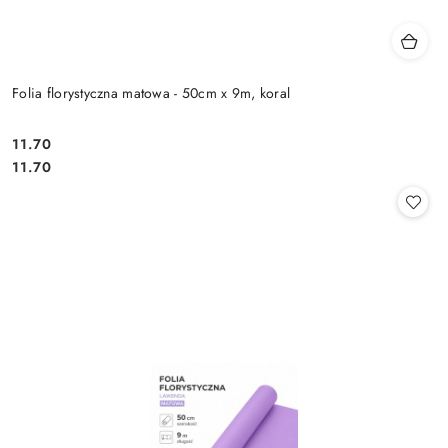
Folia florystyczna matowa - 50cm x 9m, koral
11.70
Cena:
Cena:
11.70