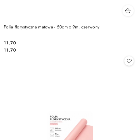
Folia florystyczna matowa - 50cm x 9m, czerwony
11.70
Cena:
Cena:
11.70