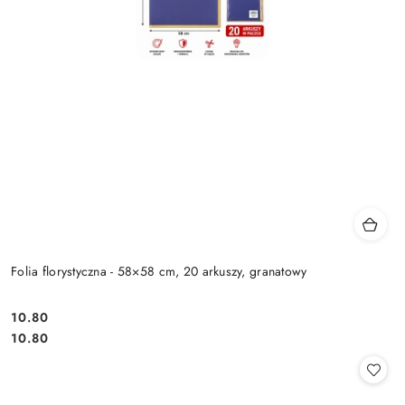
Folia florystyczna - 58×58 cm, 20 arkuszy, granatowy
10.80
Cena:
Cena:
10.80