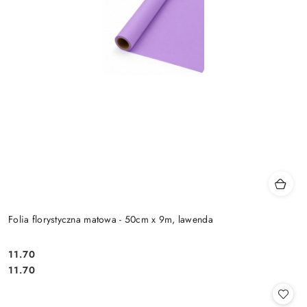
Folia florystyczna matowa - 50cm x 9m, lawenda
11.70
Cena:
Cena:
11.70