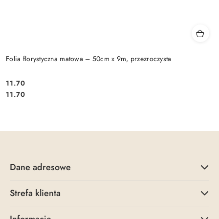
Folia florystyczna matowa – 50cm x 9m, przezroczysta
11.70
Cena:
Cena:
11.70
Dane adresowe
Strefa klienta