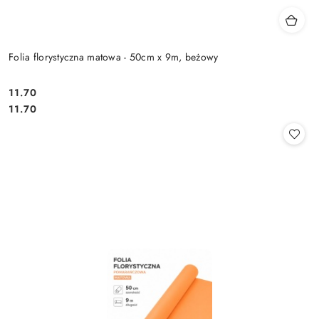
Folia florystyczna matowa - 50cm x 9m, beżowy
11.70
Cena:
Cena:
11.70