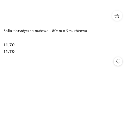
Folia florystyczna matowa - 50cm x 9m, różowa
11.70
Cena:
Cena:
11.70