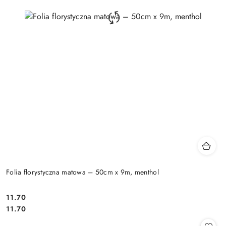
Folia florystyczna matowa – 50cm x 9m, menthol
11.70
Cena:
Cena:
11.70