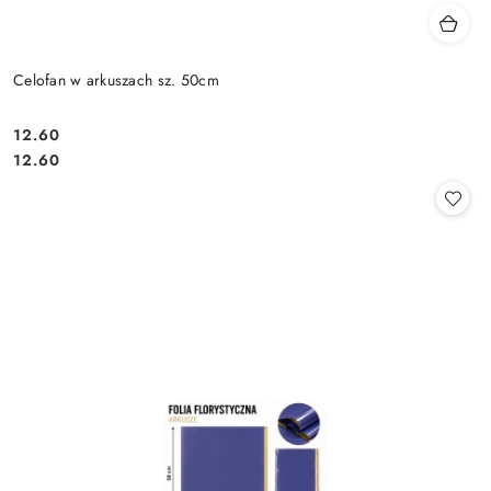
Celofan w arkuszach sz. 50cm
12.60
Cena:
Cena:
12.60