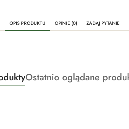
OPIS PRODUKTU
OPINIE (0)
ZADAJ PYTANIE
Produkty
odukty
Ostatnio oglądane produ
o
statusie: