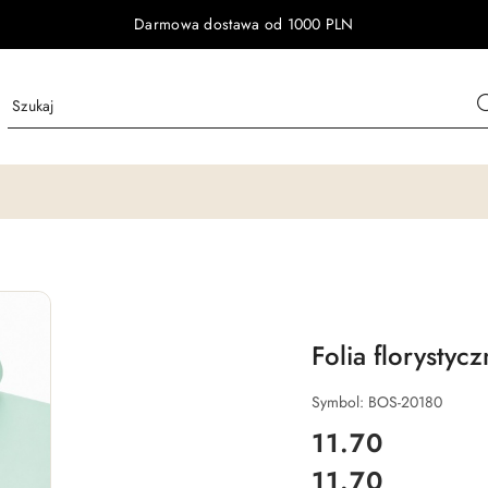
Darmowa dostawa od 1000 PLN
Folia florysty
Symbol:
BOS-20180
cena:
11.70
11.70
Cena: