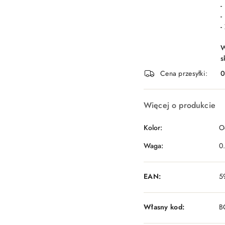
-
-
-
W
s
Cena przesyłki:
Więcej o produkcie
Kolor:
O
Waga:
0
EAN:
5
Własny kod:
B