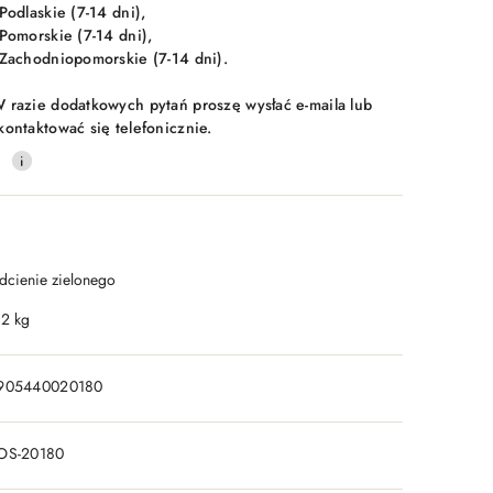
 Podlaskie (7-14 dni),
 Pomorskie (7-14 dni),
 Zachodniopomorskie (7-14 dni).
 razie dodatkowych pytań proszę wysłać e-maila lub
kontaktować się telefonicznie.
0
dcienie zielonego
.2 kg
905440020180
OS-20180