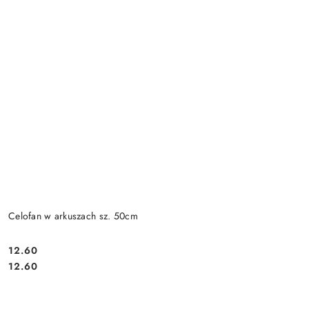
Celofan w arkuszach sz. 50cm
12.60
Cena:
Cena:
12.60