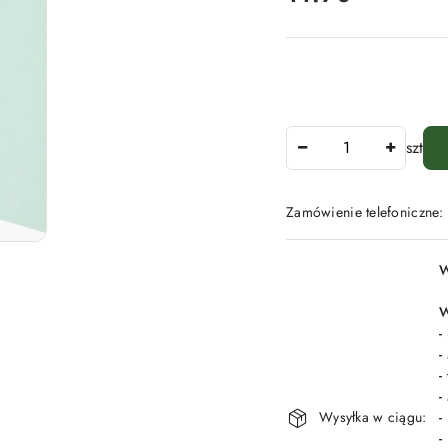
Ilość
szt
Zamówienie telefoniczne
Dostępność
W
i
dostawa
W
-
-
-
-
Wysyłka w ciągu:
-
-