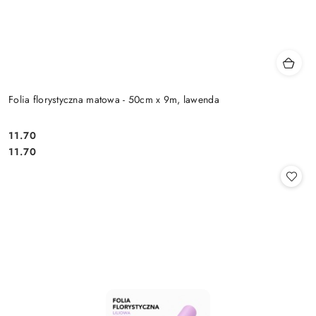
Folia florystyczna matowa - 50cm x 9m, lawenda
11.70
Cena:
Cena:
11.70