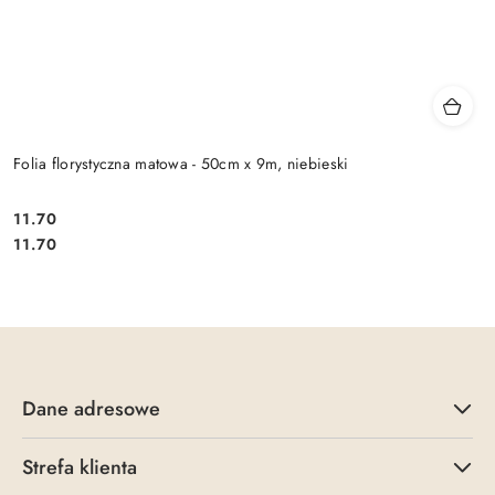
Folia florystyczna matowa - 50cm x 9m, niebieski
11.70
Cena:
Cena:
11.70
Dane adresowe
Strefa klienta