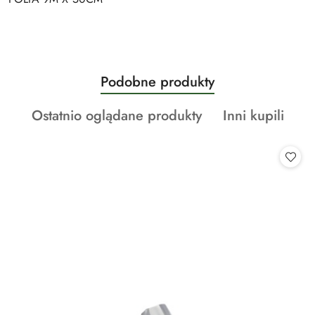
Produkty
Podobne produkty
Pomiń karuzelę produktów
o
Produkty
Produkty
Ostatnio oglądane produkty
Inni kupili
statusie:
o
o
statusie:
statusie: