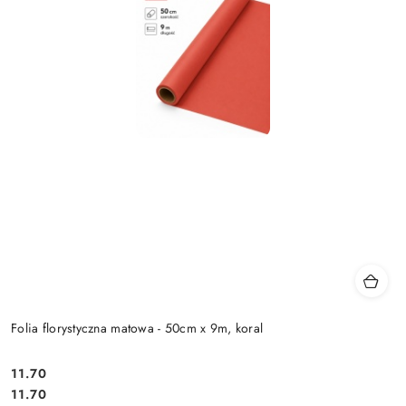
Folia florystyczna matowa - 50cm x 9m, koral
11.70
Cena:
Cena:
11.70