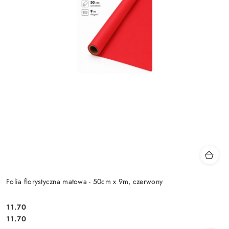
Folia florystyczna matowa - 50cm x 9m, czerwony
11.70
Cena:
Cena:
11.70