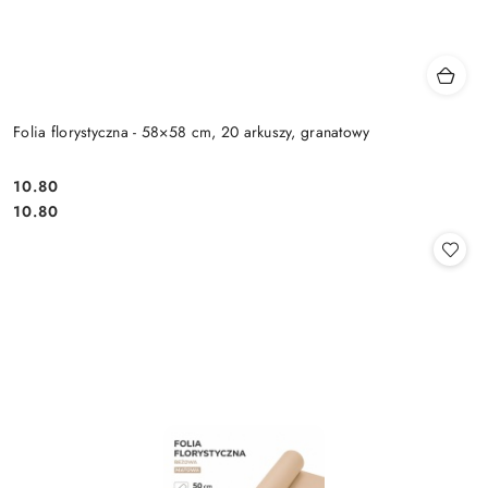
Folia florystyczna - 58×58 cm, 20 arkuszy, granatowy
10.80
Cena:
Cena:
10.80