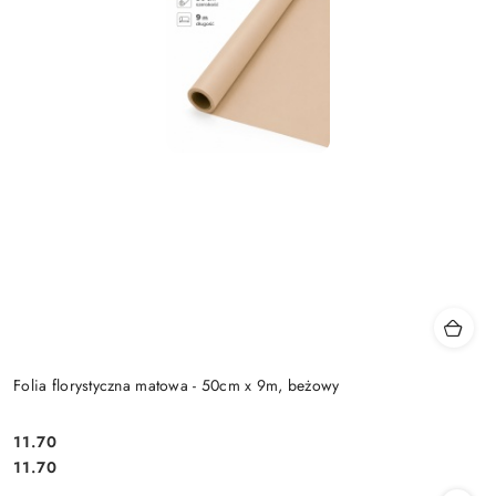
Folia florystyczna matowa - 50cm x 9m, beżowy
11.70
Cena:
Cena:
11.70