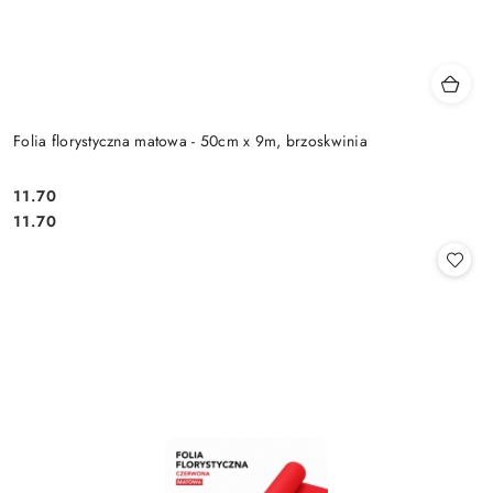
Folia florystyczna matowa - 50cm x 9m, brzoskwinia
11.70
Cena:
Cena:
11.70