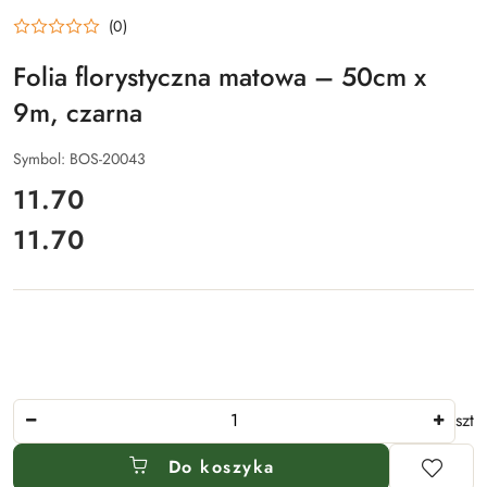
(0)
Folia florystyczna matowa – 50cm x
9m, czarna
Symbol:
BOS-20043
cena:
11.70
11.70
Cena:
Ilość
szt
Do koszyka