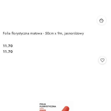
Folia florystyczna matowa - 50cm x 9m, jasnoróżowy
11.70
Cena:
Cena:
11.70