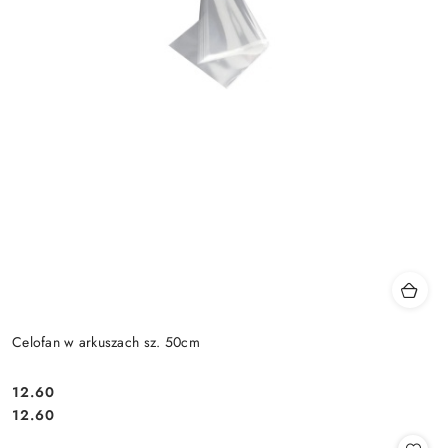
Celofan w arkuszach sz. 50cm
12.60
Cena:
Cena:
12.60