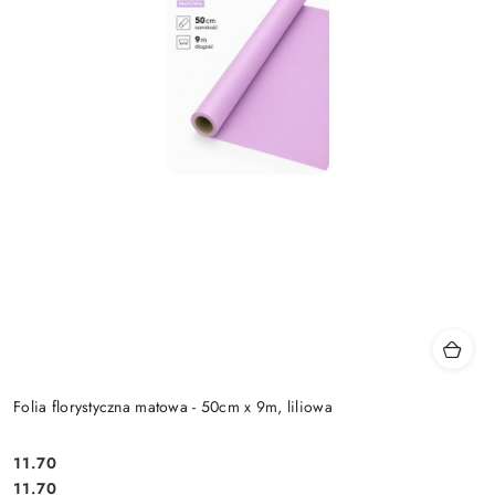
Folia florystyczna matowa - 50cm x 9m, liliowa
11.70
Cena:
Cena:
11.70