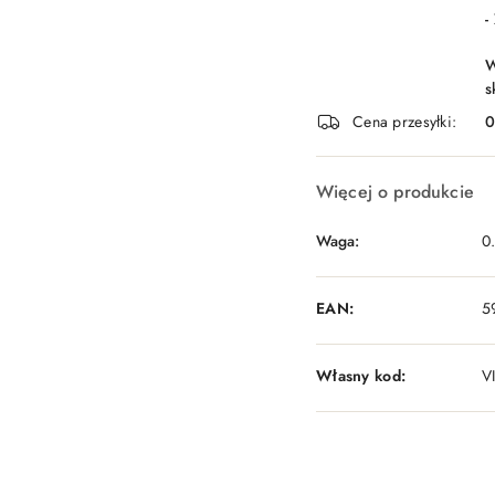
-
W
s
Cena przesyłki:
Więcej o produkcie
Waga:
0
EAN:
5
Własny kod:
V