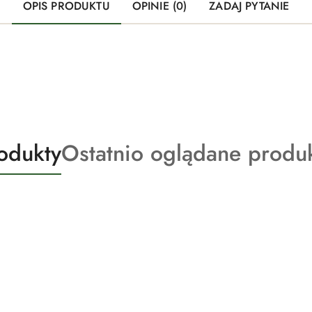
OPIS PRODUKTU
OPINIE (0)
ZADAJ PYTANIE
Produkty
odukty
Ostatnio oglądane produ
o
statusie: