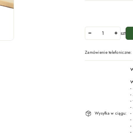
Ilość
szt
Zamówienie telefoniczne
Dostępność
W
i
dostawa
W
-
-
-
-
Wysyłka w ciągu:
-
-
-
-