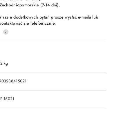
 Zachodniopomorskie (7-14 dni).
 razie dodatkowych pytań proszę wysłać e-maila lub
kontaktować się telefonicznie.
0
.2 kg
903288415021
IP-15021