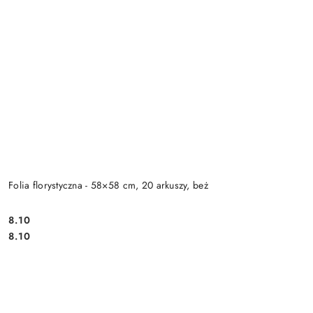
Folia florystyczna - 58×58 cm, 20 arkuszy, beż
8.10
Cena:
Cena:
8.10