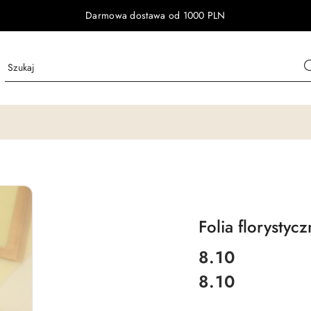
Darmowa dostawa od 1000 PLN
Folia florystyc
cena:
8.10
8.10
Cena: