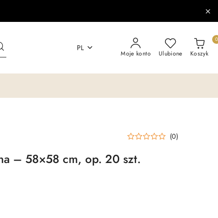
PL
Moje konto
Ulubione
Koszyk
(0)
zna – 58×58 cm, op. 20 szt.