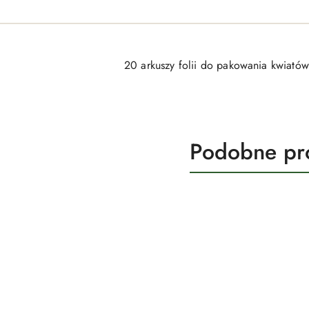
20 arkuszy folii do pakowania kwiatów
Produkty
Podobne pr
Pomiń karuzelę produktów
o
statusie: