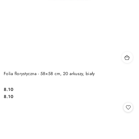
Folia florystyczna - 58×58 cm, 20 arkuszy, biały
8.10
Cena:
Cena:
8.10