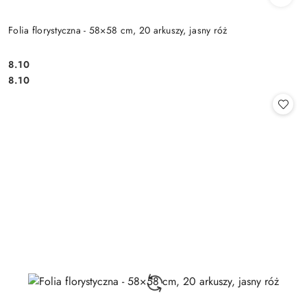
Folia florystyczna - 58×58 cm, 20 arkuszy, jasny róż
8.10
Cena:
Cena:
8.10