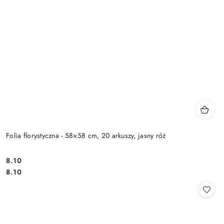
Folia florystyczna - 58×58 cm, 20 arkuszy, jasny róż
8.10
Cena:
Cena:
8.10