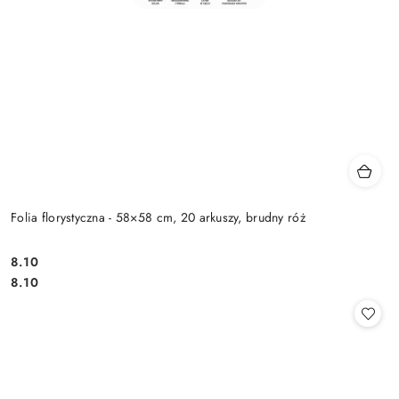
Folia florystyczna - 58×58 cm, 20 arkuszy, brudny róż
8.10
Cena:
Cena:
8.10