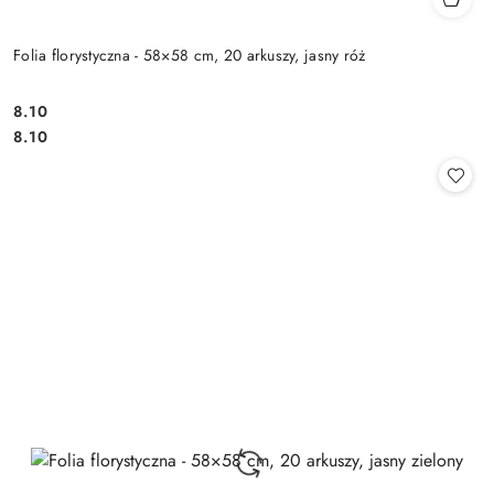
Folia florystyczna - 58×58 cm, 20 arkuszy, jasny róż
8.10
Cena:
Cena:
8.10