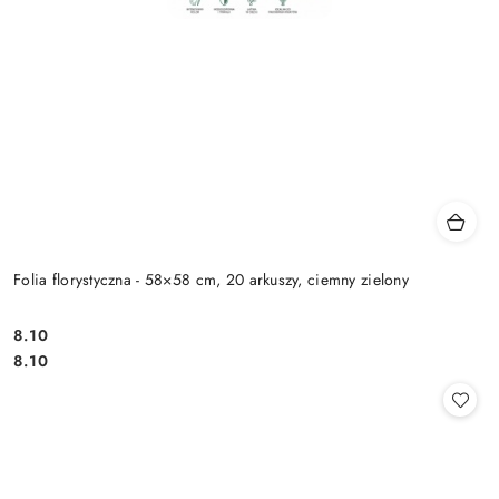
Folia florystyczna - 58×58 cm, 20 arkuszy, ciemny zielony
8.10
Cena:
Cena:
8.10