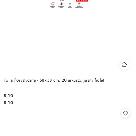
Folia florystyczna - 58×58 cm, 20 arkuszy, jasny fiolet
8.10
Cena:
Cena:
8.10