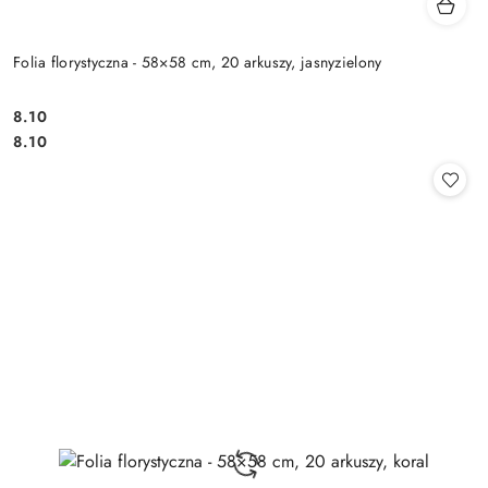
Folia florystyczna - 58×58 cm, 20 arkuszy, jasnyzielony
8.10
Cena:
Cena:
8.10