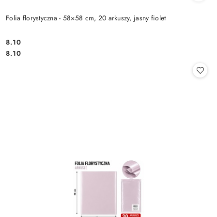
Folia florystyczna - 58×58 cm, 20 arkuszy, jasny fiolet
8.10
Cena:
Cena:
8.10