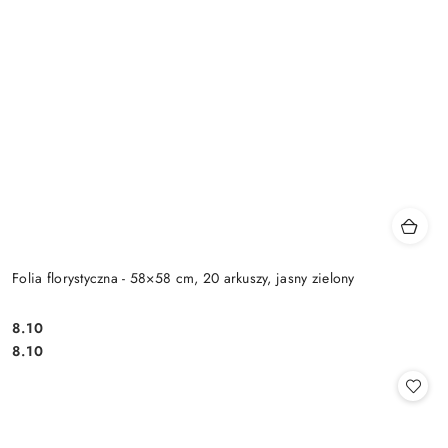
Folia florystyczna - 58×58 cm, 20 arkuszy, jasny zielony
8.10
Cena:
Cena:
8.10