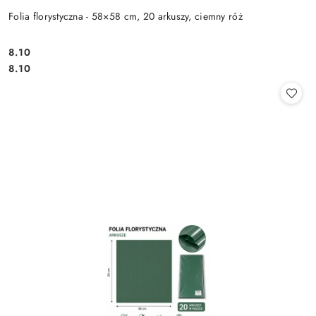
Folia florystyczna - 58×58 cm, 20 arkuszy, ciemny róż
8.10
Cena:
Cena:
8.10