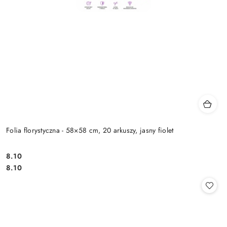
Folia florystyczna - 58×58 cm, 20 arkuszy, jasny fiolet
8.10
Cena:
Cena:
8.10