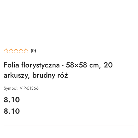
(0)
Folia florystyczna - 58×58 cm, 20
arkuszy, brudny róż
Symbol:
VIP-61366
cena:
8.10
8.10
Cena: