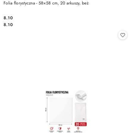
Folia florystyczna - 58×58 cm, 20 arkuszy, beż
8.10
Cena:
Cena:
8.10