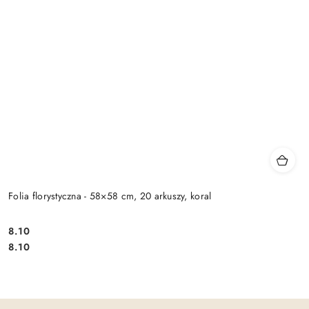
Folia florystyczna - 58×58 cm, 20 arkuszy, koral
8.10
Cena:
Cena:
8.10