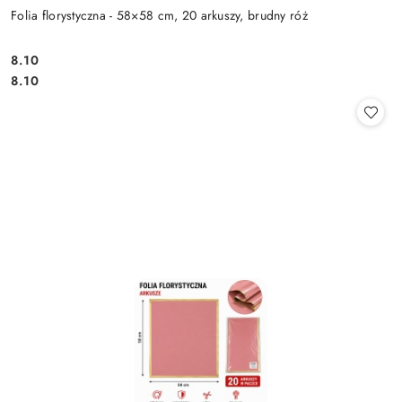
Folia florystyczna - 58×58 cm, 20 arkuszy, brudny róż
8.10
Cena:
Cena:
8.10