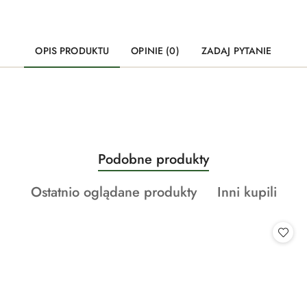
OPIS PRODUKTU
OPINIE (0)
ZADAJ PYTANIE
Produkty
Podobne produkty
Pomiń karuzelę produktów
o
Produkty
Produkty
Ostatnio oglądane produkty
Inni kupili
statusie:
o
o
statusie:
statusie: