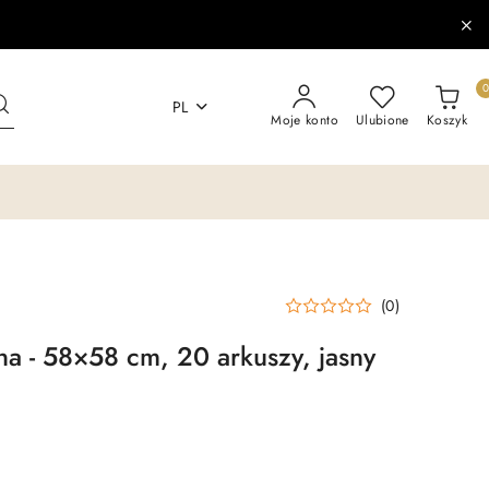
PL
Moje konto
Ulubione
Koszyk
(0)
zna - 58×58 cm, 20 arkuszy, jasny