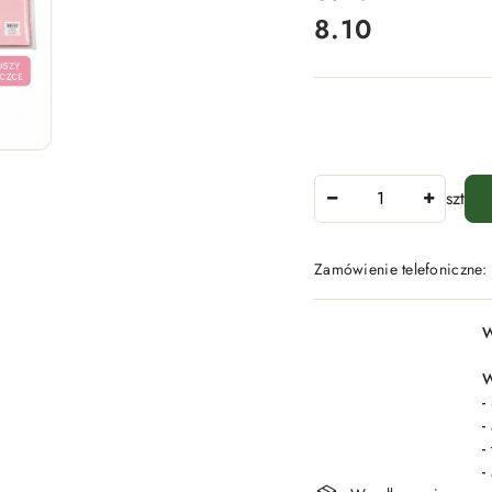
8.10
Cena:
Ilość
szt
Zamówienie telefoniczne
Dostępność
W
i
dostawa
W
-
-
-
-