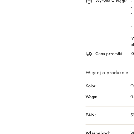
Wysyłka w ciągu:
-
-
-
-
-
W
s
Cena przesyłki:
Więcej o produkcie
Kolor:
O
Waga:
0
EAN:
5
Własny kod:
V