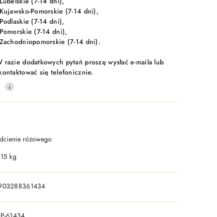
 Lubelskie (7-14 dni),
 Kujawsko-Pomorskie (7-14 dni),
 Podlaskie (7-14 dni),
 Pomorskie (7-14 dni),
 Zachodniopomorskie (7-14 dni).
 razie dodatkowych pytań proszę wysłać e-maila lub
kontaktować się telefonicznie.
0
dcienie różowego
.15 kg
903288361434
IP-61434