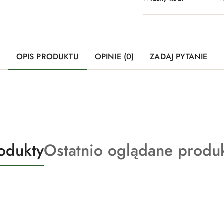
OPIS PRODUKTU
OPINIE (0)
ZADAJ PYTANIE
Produkty
odukty
Ostatnio oglądane produ
o
statusie: