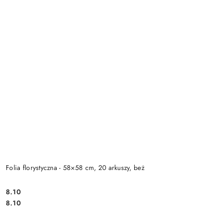
Folia florystyczna - 58×58 cm, 20 arkuszy, beż
8.10
Cena:
Cena:
8.10