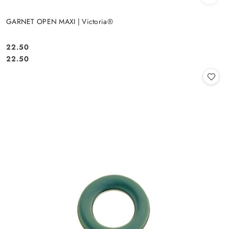
GARNET OPEN MAXI | Victoria®
22.50
Cena:
Cena:
22.50