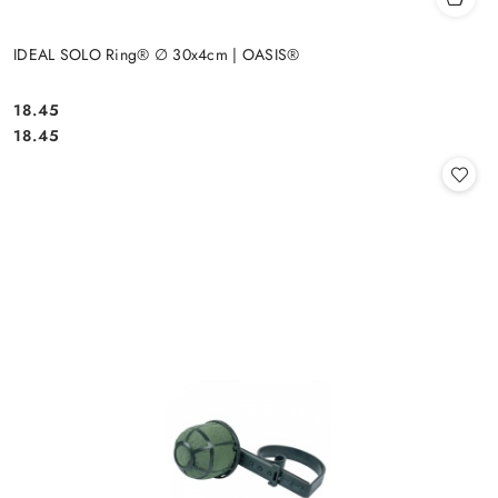
IDEAL SOLO Ring® ∅ 30x4cm | OASIS®
18.45
Cena:
Cena:
18.45