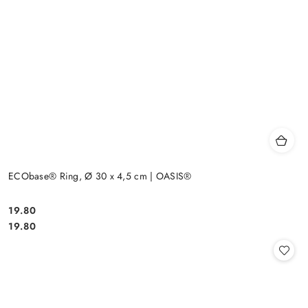
ECObase® Ring, Ø 30 x 4,5 cm | OASIS®
19.80
Cena:
Cena:
19.80