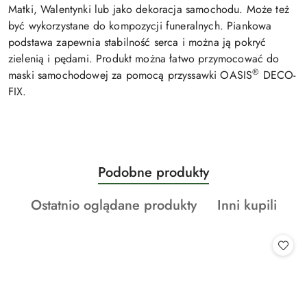
Matki, Walentynki lub jako dekoracja samochodu. Może też
być wykorzystane do kompozycji funeralnych. Piankowa
podstawa zapewnia stabilność serca i można ją pokryć
zielenią i pędami. Produkt można łatwo przymocować do
®
maski samochodowej za pomocą przyssawki OASIS
DECO-
FIX.
Produkty
Podobne produkty
Pomiń karuzelę produktów
o
Produkty
Produkty
Ostatnio oglądane produkty
Inni kupili
statusie:
o
o
statusie:
statusie: