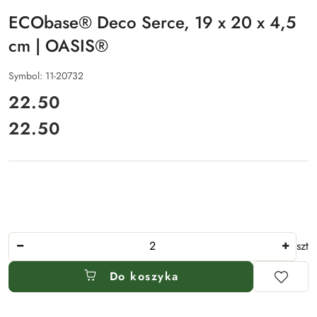
ECObase® Deco Serce, 19 x 20 x 4,5
cm | OASIS®
Symbol:
11-20732
cena:
22.50
22.50
Cena:
Ilość
szt
Do koszyka