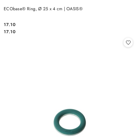
ECObase® Ring, Ø 25 x 4 cm | OASIS®
17.10
Cena:
Cena:
17.10