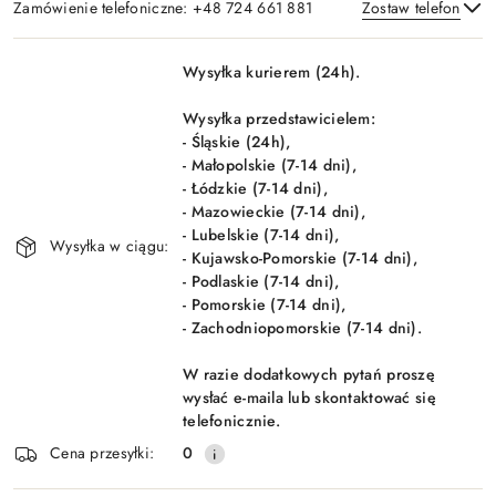
Zamówienie telefoniczne: +48 724 661 881
Zostaw telefon
Dostępność
Wysyłka kurierem (24h).
i
Wyślij
dostawa
Wysyłka przedstawicielem:
- Śląskie (24h),
- Małopolskie (7-14 dni),
- Łódzkie (7-14 dni),
- Mazowieckie (7-14 dni),
- Lubelskie (7-14 dni),
Wysyłka w ciągu:
- Kujawsko-Pomorskie (7-14 dni),
- Podlaskie (7-14 dni),
- Pomorskie (7-14 dni),
- Zachodniopomorskie (7-14 dni).
W razie dodatkowych pytań proszę
wysłać e-maila lub skontaktować się
telefonicznie.
Cena przesyłki:
0