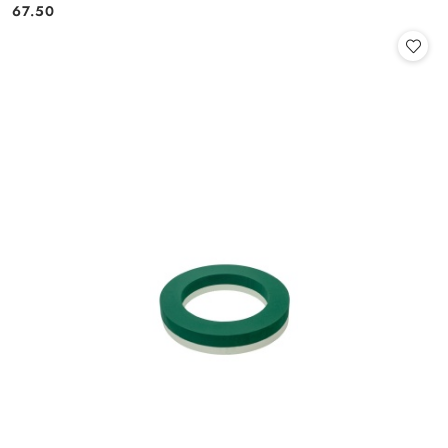
Cena:
Cena:
67.50