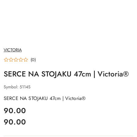
NAZWA
VICTORIA
PRODUCENTA:
(0)
SERCE NA STOJAKU 47cm | Victoria®
Symbol:
5114S
SERCE NA STOJAKU 47cm | Victoria®
cena:
90.00
90.00
Cena: