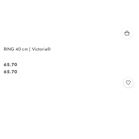
RING 40 cm | Victoria®
65.70
Cena:
Cena:
65.70