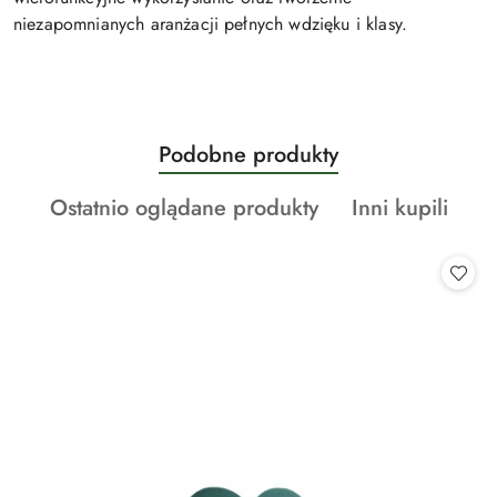
niezapomnianych aranżacji pełnych wdzięku i klasy.
Produkty
Podobne produkty
Pomiń karuzelę produktów
o
Produkty
Produkty
Ostatnio oglądane produkty
Inni kupili
statusie:
o
o
statusie:
statusie: