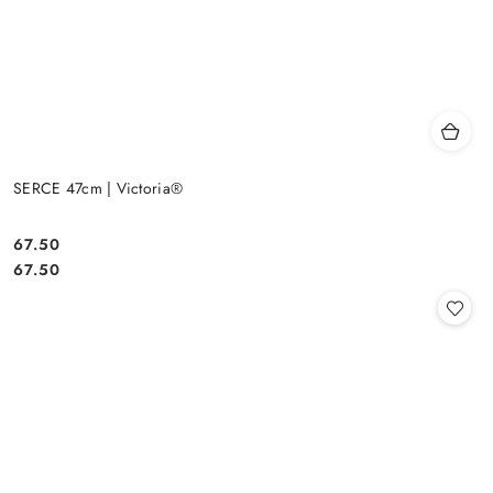
SERCE 47cm | Victoria®
67.50
Cena:
Cena:
67.50