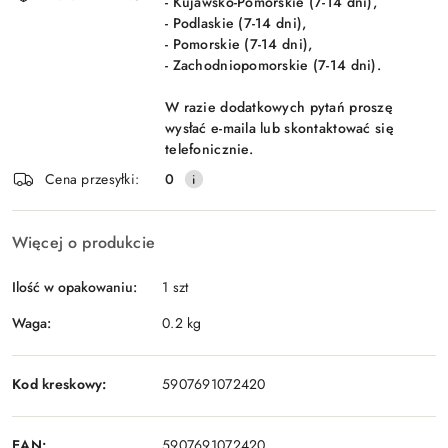
- Kujawsko-Pomorskie (7-14 dni),
- Podlaskie (7-14 dni),
- Pomorskie (7-14 dni),
- Zachodniopomorskie (7-14 dni).
W razie dodatkowych pytań proszę
wysłać e-maila lub skontaktować się
telefonicznie.
Cena przesyłki:
0
Więcej o produkcie
Ilość w opakowaniu:
1 szt
Waga:
0.2 kg
Kod kreskowy:
5907691072420
EAN:
5907691072420