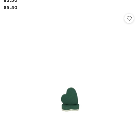
85.50
Cena:
Cena:
85.50