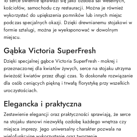
To serce świetnie sprawdzi się jako ozdoba sal weselnych,
kościołów, samochodu czy restauracji. Można je również
wykorzystać do upiększenia pomników lub innych miejsc
podczas specjalnych okazji. Dzięki drewnianemu stojakowi w
formie sztalugi, można je wyeksponować w dowolnym
miejscu.
Gąbka Victoria SuperFresh
Dzięki specjalnej gąbce Victoria SuperFresh - mokrej i
przeznaczonej dla kwiatów żywych, serce na stojaku utrzyma
świeżość kwiatów przez długi czas. To doskonałe rozwiązanie
dla osób ceniących piękną i trwałą florystykę przy wszelkich
uroczystościach.
Elegancka i praktyczna
Zestawienie elegancji oraz praktyczności sprawiają, że serce
na stojaku stanowi niezwykłą ozdobę każdego wnętrza czy
miejsca imprezy. Jego uniwersalny charakter pozwala na
wielofunkcyjne wykorzystanie oraz tworzenie