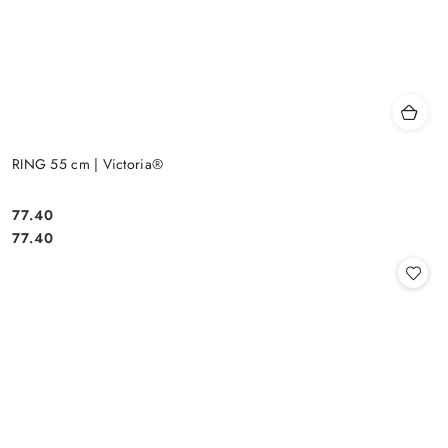
RING 55 cm | Victoria®
77.40
Cena:
Cena:
77.40