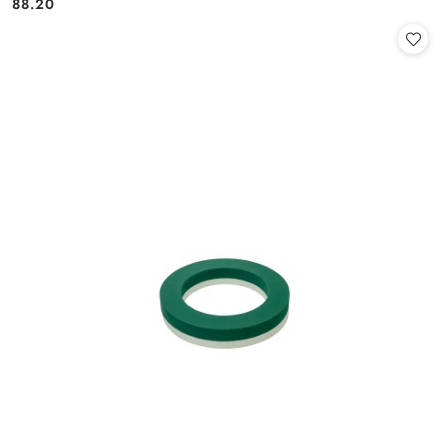
Cena:
Cena:
88.20