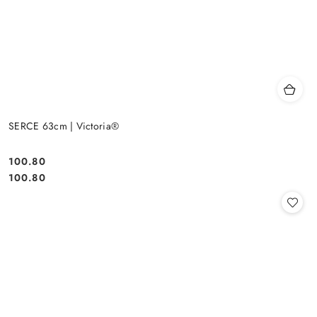
SERCE 63cm | Victoria®
100.80
Cena:
Cena:
100.80