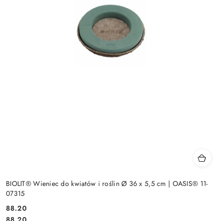
BIOLIT® Wieniec do kwiatów i roślin Ø 36 x 5,5 cm | OASIS® 11-
07315
88.20
Cena:
Cena:
88.20