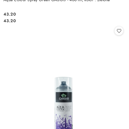
43.20
Cena:
Cena:
43.20