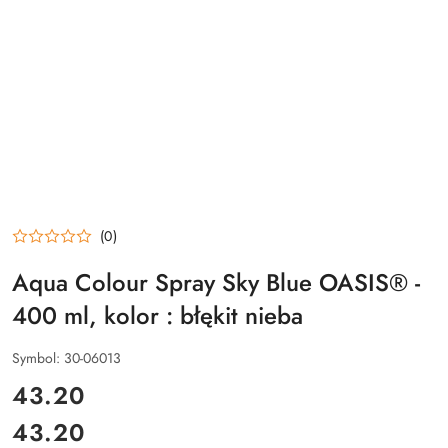
(0)
Aqua Colour Spray Sky Blue OASIS® -
400 ml, kolor : błękit nieba
Symbol:
30-06013
cena:
43.20
43.20
Cena: