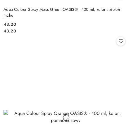
Aqua Colour Spray Moss Green OASIS® - 400 ml, kolor : zieleń
mchu
43.20
Cena:
Cena:
43.20