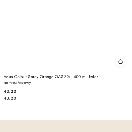
Aqua Colour Spray Orange OASIS® - 400 ml, kolor :
pomarańczowy
43.20
Cena:
Cena:
43.20