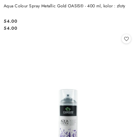
Aqua Colour Spray Metallic Gold OASIS® - 400 ml, kolor : złoty
54.00
Cena:
Cena:
54.00