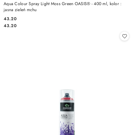
Aqua Colour Spray Light Moss Green OASIS® - 400 ml, kolor :
jasna zieleń mchu
43.20
Cena:
Cena:
43.20