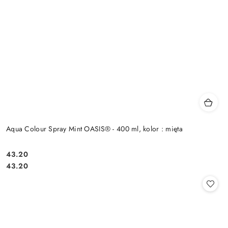
Aqua Colour Spray Mint OASIS® - 400 ml, kolor : mięta
43.20
Cena:
Cena:
43.20