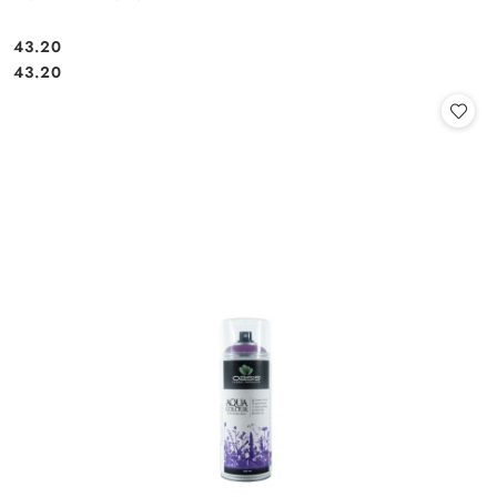
43.20
Cena:
Cena:
43.20