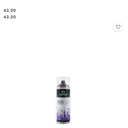
43.20
Cena:
Cena:
43.20