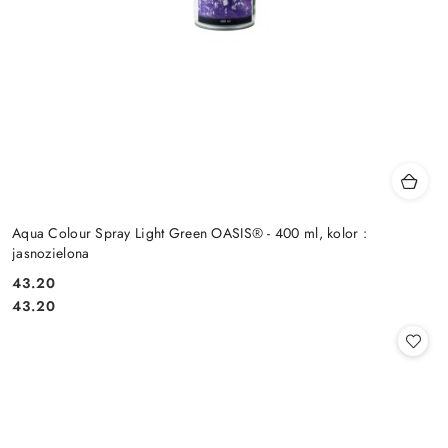
Aqua Colour Spray Light Green OASIS® - 400 ml, kolor :
jasnozielona
43.20
Cena:
Cena:
43.20