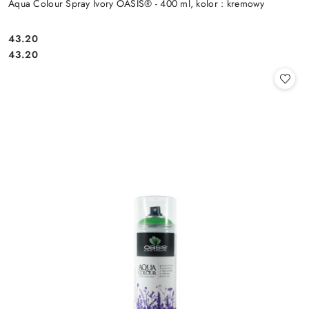
Aqua Colour Spray Ivory OASIS® - 400 ml, kolor : kremowy
43.20
Cena:
Cena:
43.20