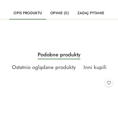
OPIS PRODUKTU
OPINIE (0)
ZADAJ PYTANIE
Produkty
Podobne produkty
Pomiń karuzelę produktów
o
Produkty
Produkty
Ostatnio oglądane produkty
Inni kupili
statusie:
o
o
statusie:
statusie: