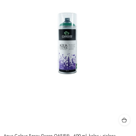
Aqua Colour Spray Green OASIS® - 400 ml, kolor : zielona