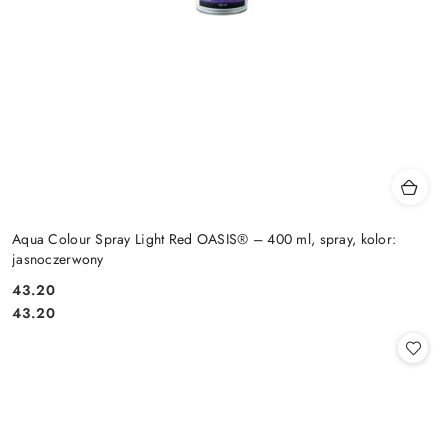
Aqua Colour Spray Light Red OASIS® – 400 ml, spray, kolor:
jasnoczerwony
43.20
Cena:
Cena:
43.20