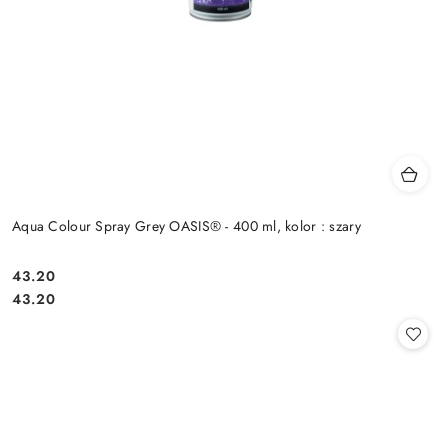
Aqua Colour Spray Grey OASIS® - 400 ml, kolor : szary
43.20
Cena:
Cena:
43.20