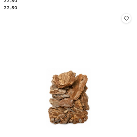
22.50
Cena:
Cena:
22.50