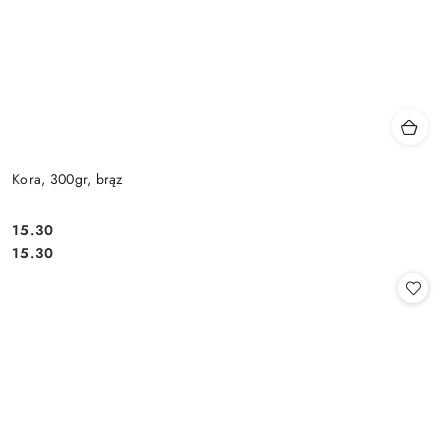
Kora, 300gr, brąz
15.30
Cena:
Cena:
15.30