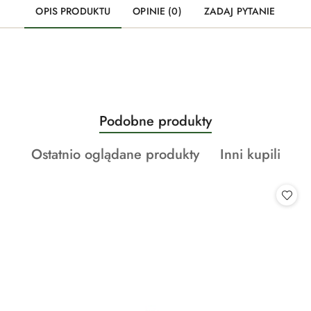
OPIS PRODUKTU
OPINIE (0)
ZADAJ PYTANIE
Produkty
Podobne produkty
Pomiń karuzelę produktów
o
Produkty
Produkty
Ostatnio oglądane produkty
Inni kupili
statusie:
o
o
statusie:
statusie: