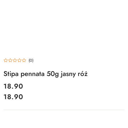
(0)
Stipa pennata 50g jasny róż
cena:
18.90
18.90
Cena: