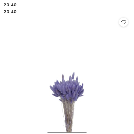
23.40
Cena:
Cena:
23.40