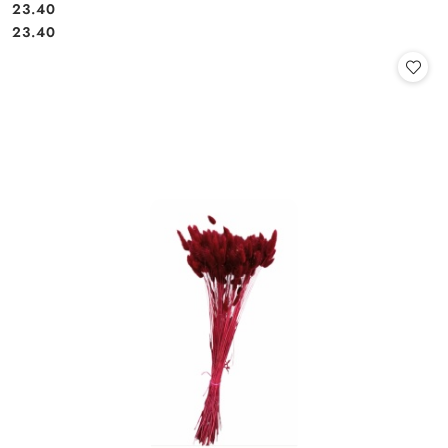
23.40
Cena:
Cena:
23.40