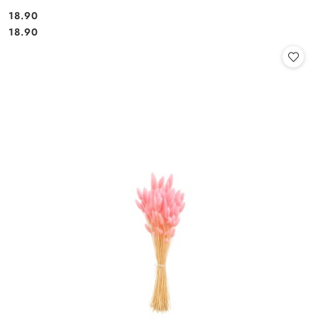
18.90
Cena:
Cena:
18.90