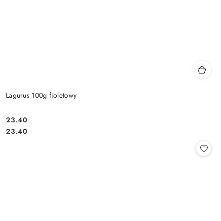
Lagurus 100g fioletowy
23.40
Cena:
Cena:
23.40