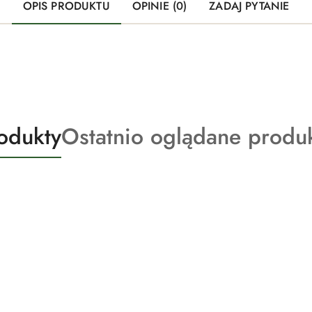
OPIS PRODUKTU
OPINIE (0)
ZADAJ PYTANIE
Produkty
odukty
Ostatnio oglądane produ
o
statusie: