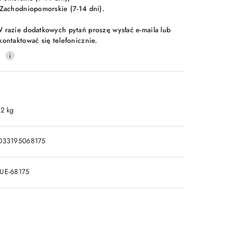
 Zachodniopomorskie (7-14 dni).
 razie dodatkowych pytań proszę wysłać e-maila lub
kontaktować się telefonicznie.
0
.2 kg
033195068175
UE-68175