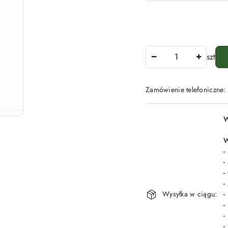
Ilość
szt
Zamówienie telefoniczne
Dostępność
W
i
dostawa
W
-
-
-
-
Wysyłka w ciągu:
-
-
-
-