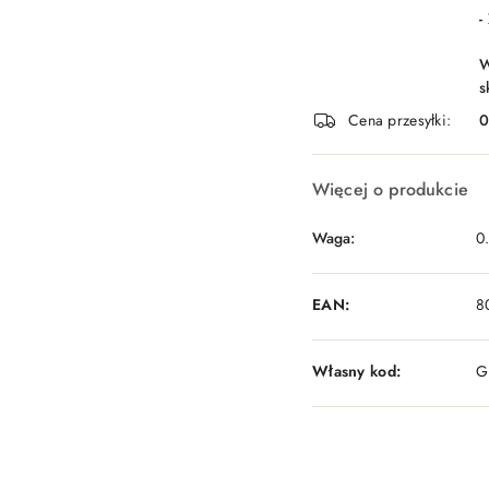
-
W
s
Cena przesyłki:
Więcej o produkcie
Waga:
0
EAN:
8
Własny kod:
G