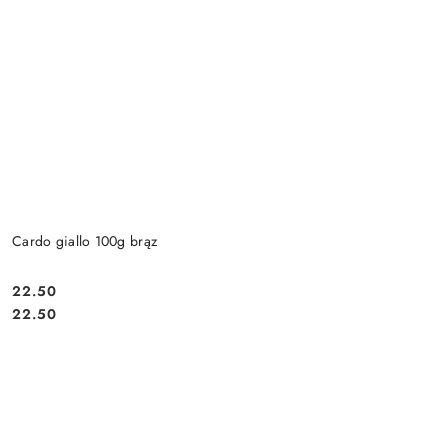
Cardo giallo 100g brąz
22.50
Cena:
Cena:
22.50