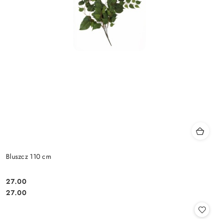
Bluszcz 110 cm
27.00
Cena:
Cena:
27.00