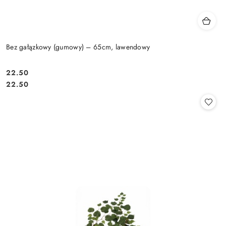
Bez gałązkowy (gumowy) – 65cm, lawendowy
22.50
Cena:
Cena:
22.50