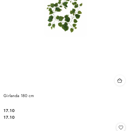
Girlanda 180 cm
17.10
Cena:
Cena:
17.10