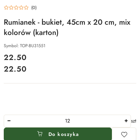
(0)
Rumianek - bukiet, 45cm x 20 cm, mix
kolorów (karton)
Symbol:
TOP-BU31551
cena:
22.50
22.50
Cena:
Ilość
szt
Do koszyka