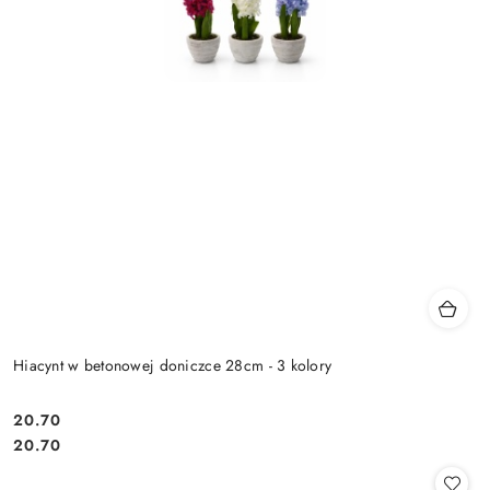
Hiacynt w betonowej doniczce 28cm - 3 kolory
20.70
Cena:
Cena:
20.70