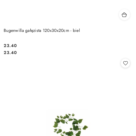
Bugenwilla gałęzista 120x30x20cm - biel
23.40
Cena:
Cena:
23.40