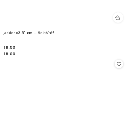
Jaskier x3 51 cm – fiolet/róż
18.00
Cena:
Cena:
18.00