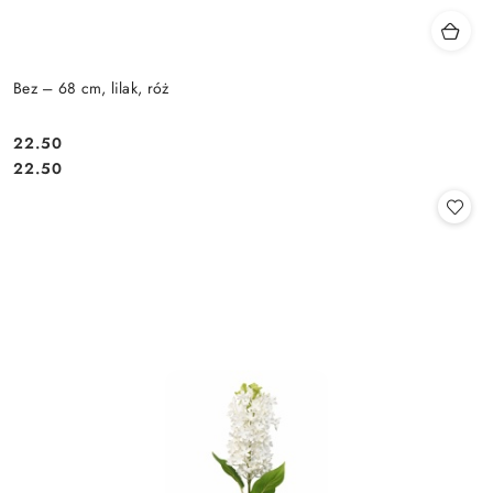
Bez – 68 cm, lilak, róż
22.50
Cena:
Cena:
22.50