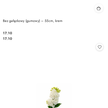
Bez gałązkowy (gumowy) – 55cm, krem
17.10
Cena:
Cena:
17.10