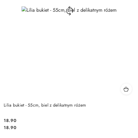
Lilia bukiet - 55cm, biel z delikatnym różem
18.90
Cena:
Cena:
18.90