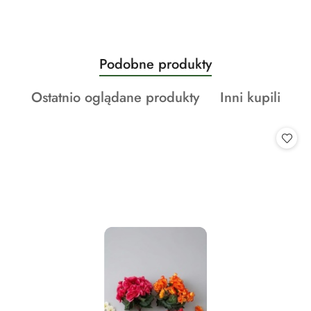
Produkty
Podobne produkty
Pomiń karuzelę produktów
o
Produkty
Produkty
Ostatnio oglądane produkty
Inni kupili
statusie:
o
o
statusie:
statusie: