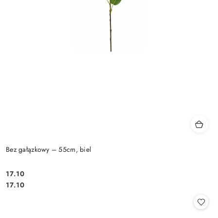
Bez gałązkowy – 55cm, biel
17.10
Cena:
Cena:
17.10