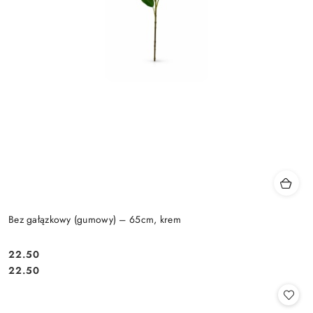
Bez gałązkowy (gumowy) – 65cm, krem
22.50
Cena:
Cena:
22.50