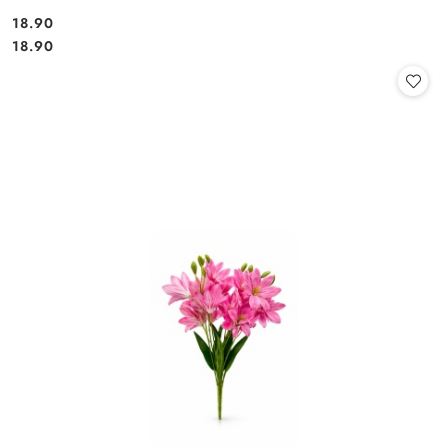
18.90
Cena:
Cena:
18.90