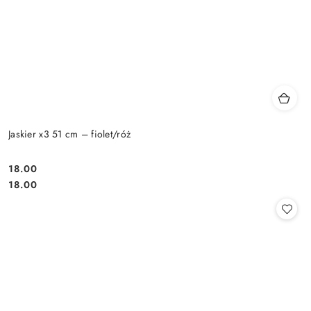
Jaskier x3 51 cm – fiolet/róż
18.00
Cena:
Cena:
18.00