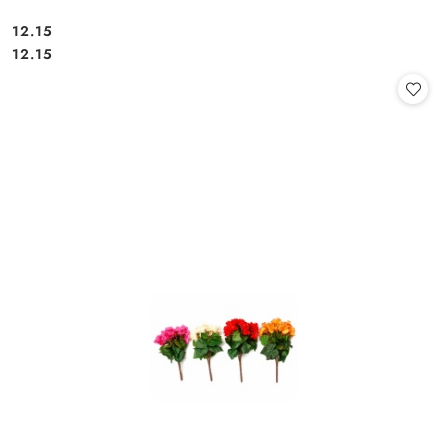
12.15
Cena:
Cena:
12.15