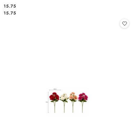
15.75
Cena:
Cena:
15.75