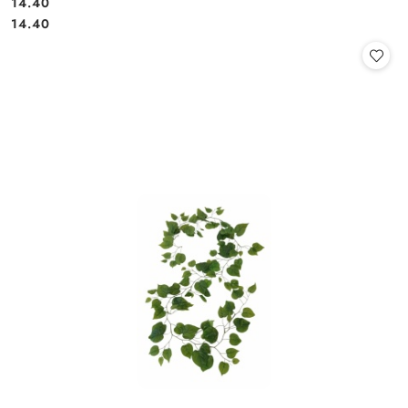
14.40
Cena:
Cena:
14.40