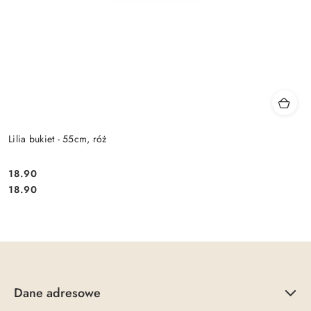
Lilia bukiet - 55cm, róż
18.90
Cena:
Cena:
18.90
Dane adresowe