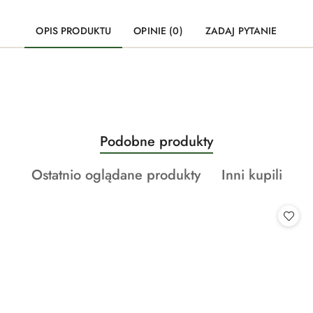
OPIS PRODUKTU
OPINIE (0)
ZADAJ PYTANIE
Produkty
Podobne produkty
Pomiń karuzelę produktów
o
Produkty
Produkty
Ostatnio oglądane produkty
Inni kupili
statusie:
o
o
statusie:
statusie: