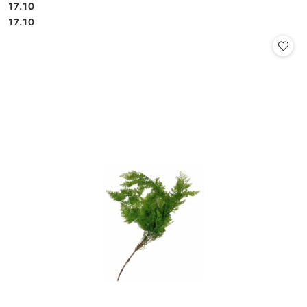
17.10
Cena:
Cena:
17.10