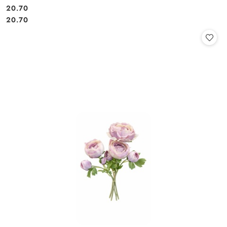
20.70
Cena:
Cena:
20.70