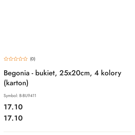
(0)
Begonia - bukiet, 25x20cm, 4 kolory
(karton)
Symbol:
B-BU9411
cena:
17.10
17.10
Cena: