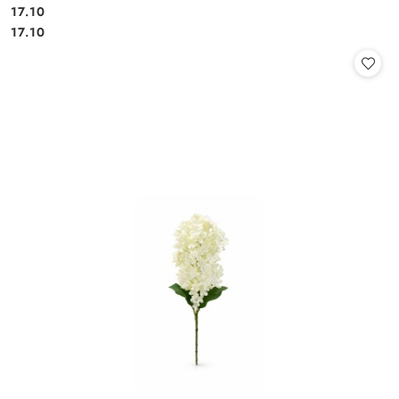
17.10
Cena:
Cena:
17.10