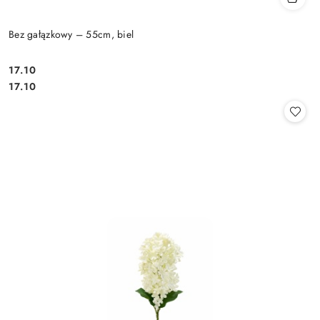
Bez gałązkowy – 55cm, biel
17.10
Cena:
Cena:
17.10