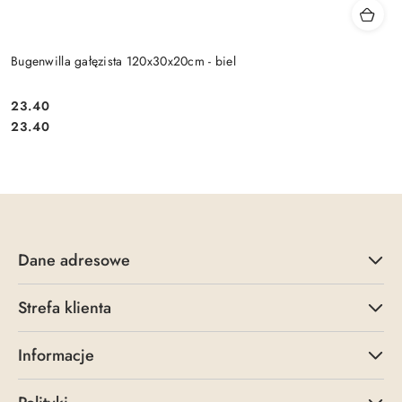
Bugenwilla gałęzista 120x30x20cm - biel
23.40
Cena:
Cena:
23.40
Dane adresowe
Strefa klienta
Informacje