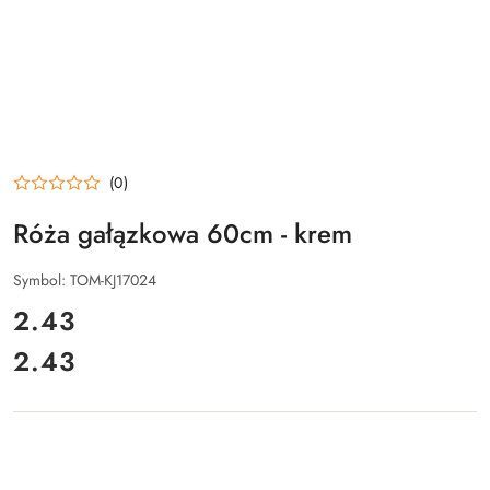
(0)
Róża gałązkowa 60cm - krem
Symbol:
TOM-KJ17024
cena:
2.43
2.43
Cena: