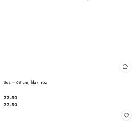
Bez – 68 cm, lilak, róż
22.50
Cena:
Cena:
22.50