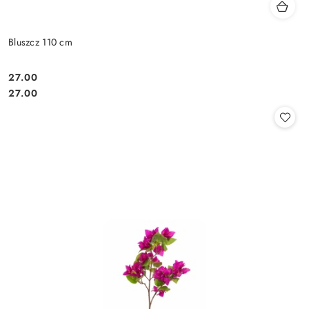
Bluszcz 110 cm
27.00
Cena:
Cena:
27.00