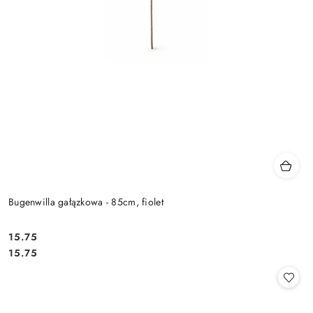
Bugenwilla gałązkowa - 85cm, fiolet
15.75
Cena:
Cena:
15.75