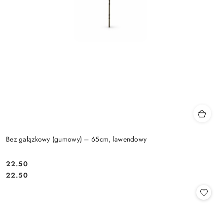
Bez gałązkowy (gumowy) – 65cm, lawendowy
22.50
Cena:
Cena:
22.50