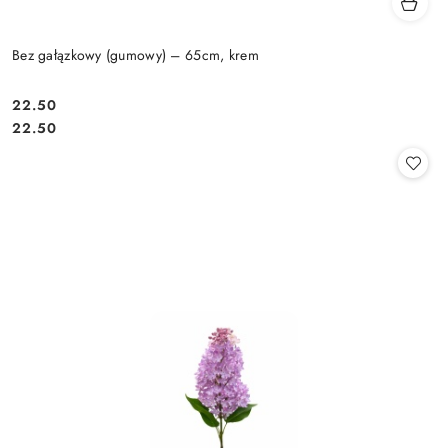
Bez gałązkowy (gumowy) – 65cm, krem
22.50
Cena:
Cena:
22.50