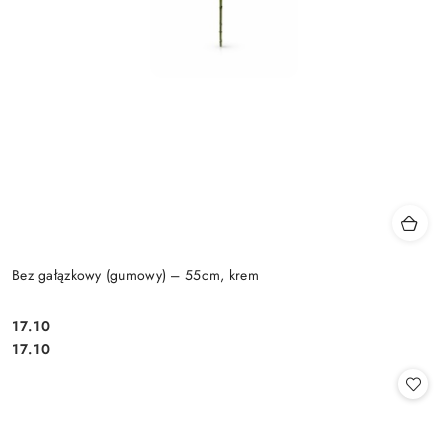
Bez gałązkowy (gumowy) – 55cm, krem
17.10
Cena:
Cena:
17.10