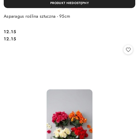
PRODUKT NIEDOSTĘPNY
Asparagus roślina sztuczna - 95cm
12.15
Cena:
Cena:
12.15