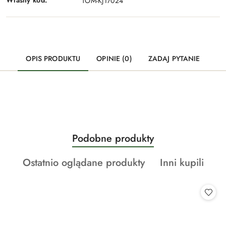
Własny kod:
TOM-KJ17024
OPIS PRODUKTU
OPINIE (0)
ZADAJ PYTANIE
Produkty
Podobne produkty
Pomiń karuzelę produktów
o
Produkty
Produkty
Ostatnio oglądane produkty
Inni kupili
statusie:
o
o
statusie:
statusie: