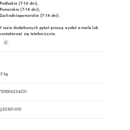
 Podlaskie (7-14 dni),
 Pomorskie (7-14 dni),
 Zachodniopomorskie (7-14 dni).
 razie dodatkowych pytań proszę wysłać e-maila lub
kontaktować się telefonicznie.
0
.2 kg
720006234231
IJ-53301-010