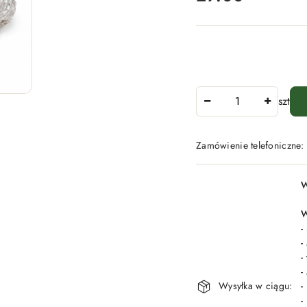
Ilość
szt
Zamówienie telefoniczne
Dostępność
W
i
dostawa
W
-
-
-
-
Wysyłka w ciągu:
-
-