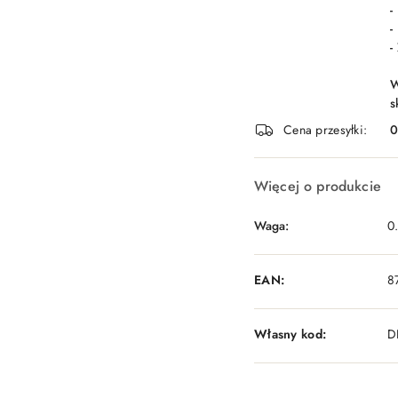
-
-
-
W
s
Cena przesyłki:
Więcej o produkcie
Waga:
0
EAN:
8
Własny kod:
D