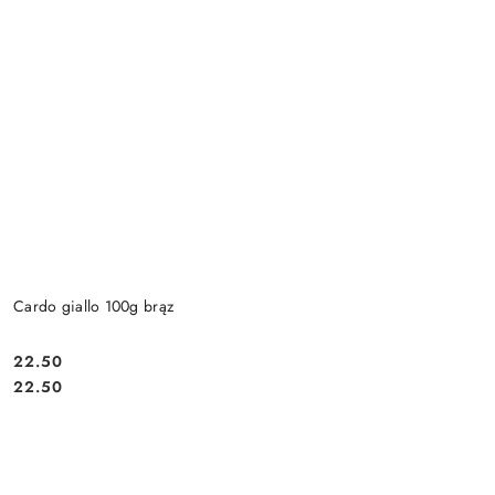
Cardo giallo 100g brąz
22.50
Cena:
Cena:
22.50