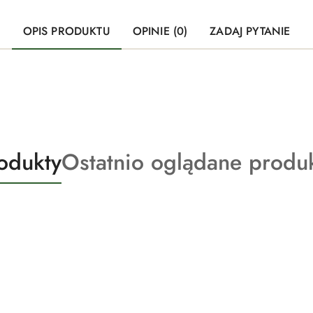
OPIS PRODUKTU
OPINIE (0)
ZADAJ PYTANIE
Produkty
odukty
Ostatnio oglądane produ
o
statusie: