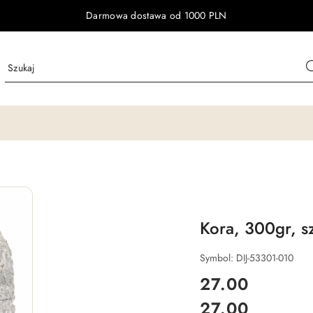
Darmowa dostawa od 1000 PLN
Kora, 300gr, s
Symbol:
DIJ-53301-010
cena:
27.00
27.00
Cena: