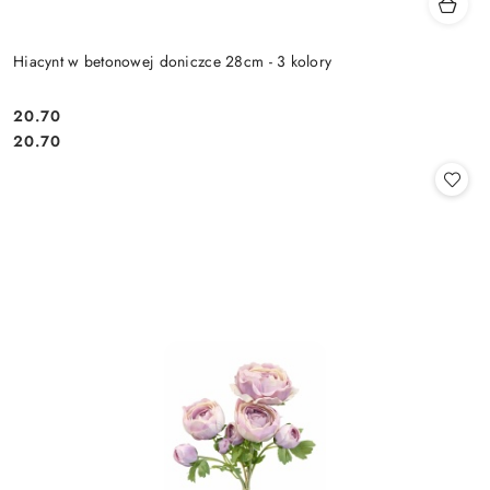
Hiacynt w betonowej doniczce 28cm - 3 kolory
20.70
Cena:
Cena:
20.70