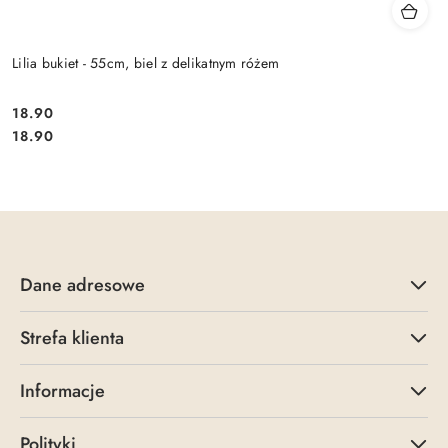
Lilia bukiet - 55cm, biel z delikatnym różem
18.90
Cena:
Cena:
18.90
Dane adresowe
Strefa klienta
Informacje
Polityki