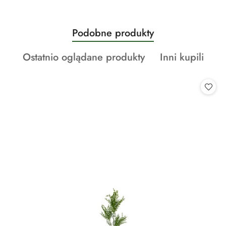
Produkty
Podobne produkty
Pomiń karuzelę produktów
o
Produkty
Produkty
Ostatnio oglądane produkty
Inni kupili
statusie:
o
o
statusie:
statusie: