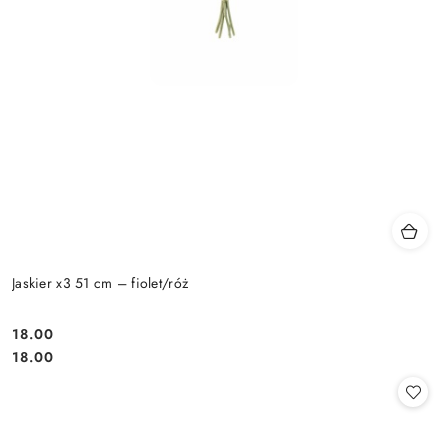
Jaskier x3 51 cm – fiolet/róż
18.00
Cena:
Cena:
18.00