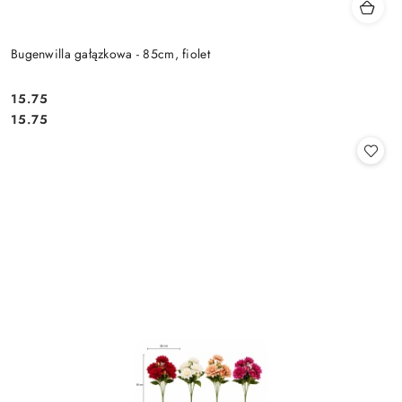
Bugenwilla gałązkowa - 85cm, fiolet
15.75
Cena:
Cena:
15.75