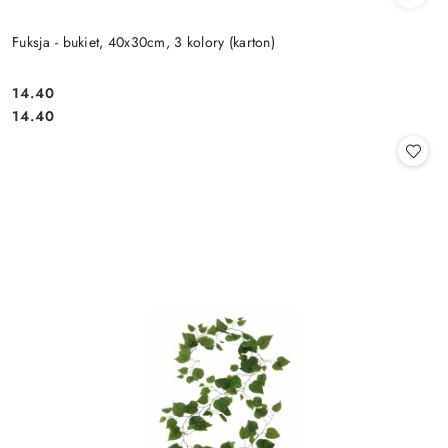
Fuksja - bukiet, 40x30cm, 3 kolory (karton)
14.40
Cena:
Cena:
14.40