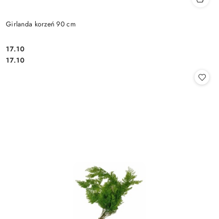
Girlanda korzeń 90 cm
17.10
Cena:
Cena:
17.10