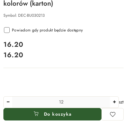
kolorów (karton)
Symbol:
DEC-BU030213
Powiadom gdy produkt będzie dostępny
cena:
16.20
16.20
Cena:
Ilość
szt
Do koszyka