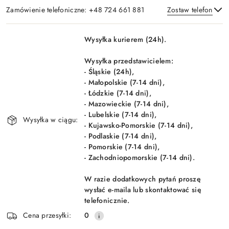
Zamówienie telefoniczne: +48 724 661 881
Zostaw telefon
Dostępność
Wysyłka kurierem (24h).
i
Wyślij
dostawa
Wysyłka przedstawicielem:
- Śląskie (24h),
- Małopolskie (7-14 dni),
- Łódzkie (7-14 dni),
- Mazowieckie (7-14 dni),
- Lubelskie (7-14 dni),
Wysyłka w ciągu:
- Kujawsko-Pomorskie (7-14 dni),
- Podlaskie (7-14 dni),
- Pomorskie (7-14 dni),
- Zachodniopomorskie (7-14 dni).
W razie dodatkowych pytań proszę
wysłać e-maila lub skontaktować się
telefonicznie.
Cena przesyłki:
0