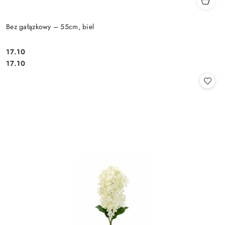
Bez gałązkowy – 55cm, biel
17.10
Cena:
Cena:
17.10