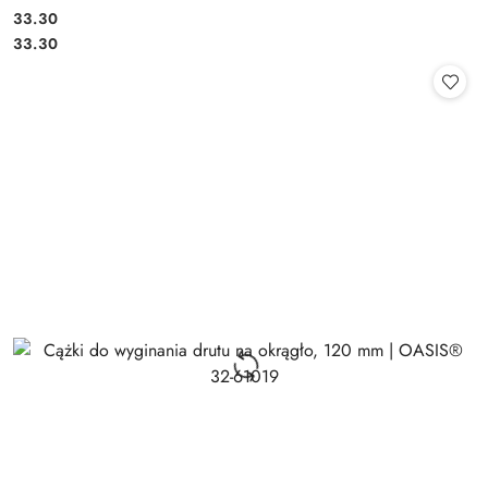
33.30
Cena:
Cena:
33.30