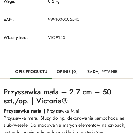
Waga:
0.2 kg
EAN:
9991000005540
Własny kod:
VIC-9143
OPIS PRODUKTU
OPINIE (0)
ZADAJ PYTANIE
Przyssawka mała – 2.7 cm – 50
szt./op. | Victoria®
Przyssawka mała |
Przyssawka Mini
Przyssawka mała. Służy do np. dekorowania samochodu na
ślub/wesele. Do mocowania małych elementów na szybach,
lustrach, powierzchniach ze szkła itp. materiałów.