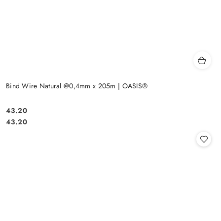
Bind Wire Natural @0,4mm x 205m | OASIS®
43.20
Cena:
Cena:
43.20