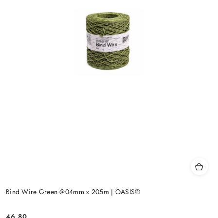
Bind Wire Green @04mm x 205m | OASIS®
46.80