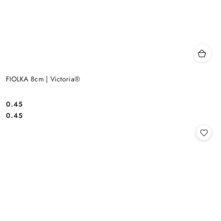
FIOLKA 8cm | Victoria®
0.45
Cena:
Cena:
0.45