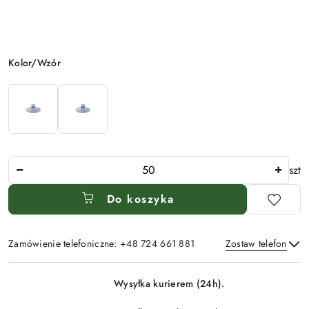
Wariant
Kolor/Wzór
Ilość
szt
Do koszyka
Zamówienie telefoniczne: +48 724 661 881
Zostaw telefon
Dostępność
Wysyłka kurierem (24h).
i
Wyślij