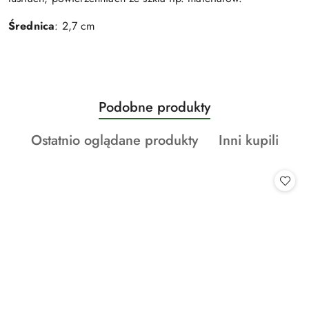
Średnica
: 2,7 cm
Produkty
Podobne produkty
Pomiń karuzelę produktów
o
Produkty
Produkty
Ostatnio oglądane produkty
Inni kupili
statusie:
o
o
statusie:
statusie: