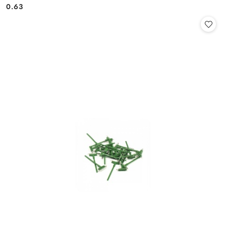
Cena:
Cena:
0.63