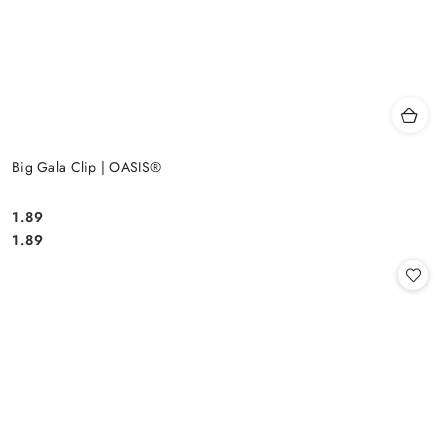
Big Gala Clip | OASIS®
1.89
Cena:
Cena:
1.89