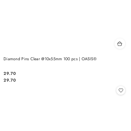
Diamond Pins Clear @10x55mm 100 pcs | OASIS®
29.70
Cena:
Cena:
29.70