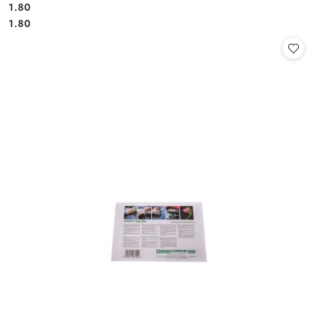
1.80
Cena:
Cena:
1.80