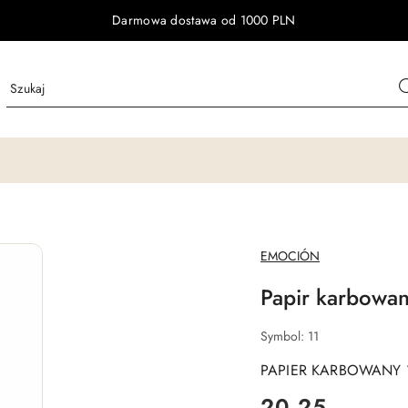
Darmowa dostawa od 1000 PLN
NAZWA
EMOCIÓN
PRODUCENTA:
Papir karbowan
Symbol:
11
PAPIER KARBOWANY 
cena:
20.25