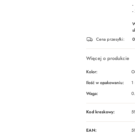
-
-
W
s
Cena przesyłki:
Więcej o produkcie
Kolor:
O
Ilość w opakowaniu:
1 
Waga:
0
Kod kreskowy:
5
EAN:
5