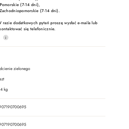
 Pomorskie (7-14 dni),
 Zachodniopomorskie (7-14 dni).
 razie dodatkowych pytań proszę wysłać e-maila lub
kontaktować się telefonicznie.
0
dcienie zielonego
szt
.4 kg
907190700695
907190700695