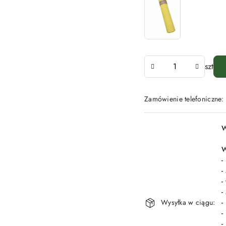
Ilość
szt
Zamówienie telefoniczne
Dostępność
W
i
dostawa
W
-
-
-
-
Wysyłka w ciągu:
-
-
-