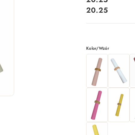
20.25
Cena:
Wariant
Kolor/Wzór