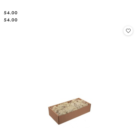
54.00
Cena:
Cena:
54.00