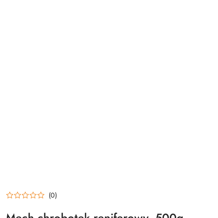
(0)
Mech chrobotek reniferowy, 500g,