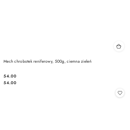
Mech chrobotek reniferowy, 500g, ciemna zieleń
54.00
Cena:
Cena:
54.00