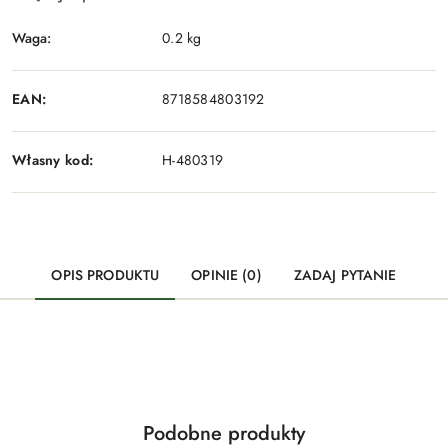
Waga:
0.2 kg
EAN:
8718584803192
Własny kod:
H-480319
OPIS PRODUKTU
OPINIE (0)
ZADAJ PYTANIE
Produkty
Podobne produkty
Pomiń karuzelę produktów