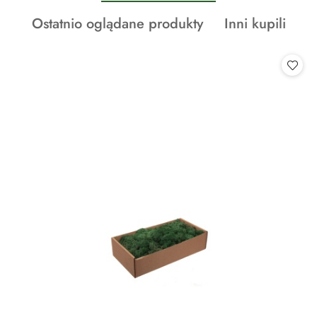
o
Produkty
Produkty
Ostatnio oglądane produkty
Inni kupili
statusie:
o
o
statusie:
statusie: