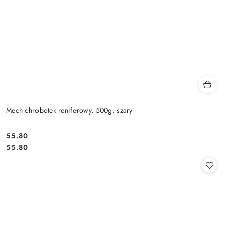
Mech chrobotek reniferowy, 500g, szary
55.80
Cena:
Cena:
55.80