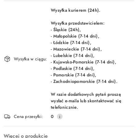
Dostępność
Wysyłka kurierem (24h).
i
Wyślij
dostawa
Wysyłka przedstawicielem:
- Śląskie (24h),
- Małopolskie (7-14 dni),
- Łódzkie (7-14 dni),
- Mazowieckie (7-14 dni),
- Lubelskie (7-14 dni),
Wysyłka w ciągu:
- Kujawsko-Pomorskie (7-14 dni),
- Podlaskie (7-14 dni),
- Pomorskie (7-14 dni),
- Zachodniopomorskie (7-14 dni).
W razie dodatkowych pytań proszę
wysłać e-maila lub skontaktować się
telefonicznie.
Cena przesyłki:
0
Więcej o produkcie