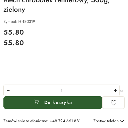
zielony
Symbol:
H-480319
cena:
55.80
55.80
Cena:
Ilość
szt
Do koszyka
Zamówienie telefoniczne: +48 724 661 881
Zostaw telefon