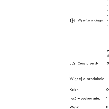
-
-
-
Wysyłka w ciągu:
-
-
-
-
-
W
s
Cena przesyłki:
Więcej o produkcie
Kolor:
O
Ilość w opakowaniu:
1 
Waga:
0