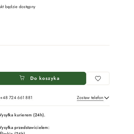
t będzie dostępny
Do koszyka
: +48 724 661 881
Zostaw telefon
Wyślij
ysyłka kurierem (24h).
ysyłka przedstawicielem:
 Śląskie (24h),