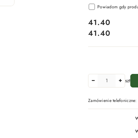
Powiadom gdy produk
cena:
41.40
41.40
Cena:
Ilość
szt
Zamówienie telefoniczne
Dostępność
W
i
dostawa
W
-