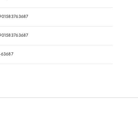
901583763687
901583763687
-63687