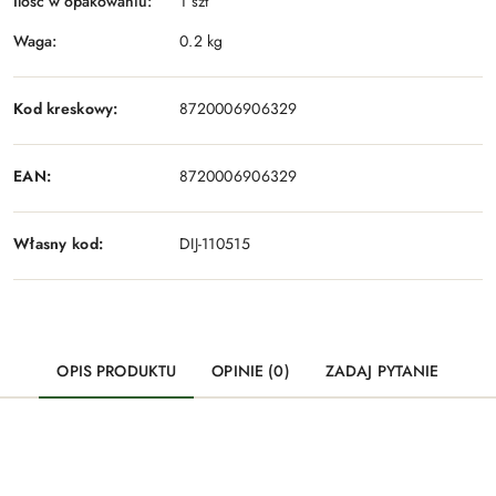
Ilość w opakowaniu:
1 szt
Waga:
0.2 kg
Kod kreskowy:
8720006906329
EAN:
8720006906329
Własny kod:
DIJ-110515
OPIS PRODUKTU
OPINIE (0)
ZADAJ PYTANIE