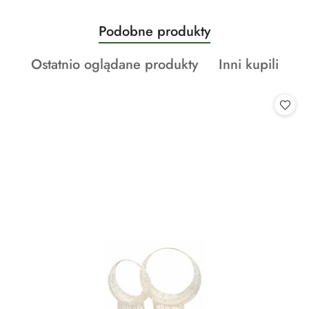
Produkty
Podobne produkty
Pomiń karuzelę produktów
o
Produkty
Produkty
Ostatnio oglądane produkty
Inni kupili
statusie:
o
o
statusie:
statusie: