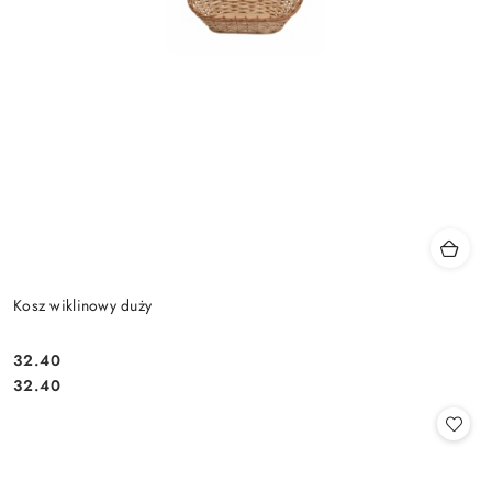
Kosz wiklinowy duży
32.40
Cena:
Cena:
32.40