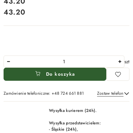
cena:
43.20
43.20
Cena:
Ilość
szt
Do koszyka
Zamówienie telefoniczne: +48 724 661 881
Zostaw telefon
Dostępność
Wysyłka kurierem (24h).
i
Wyślij
dostawa
Wysyłka przedstawicielem:
- Śląskie (24h),