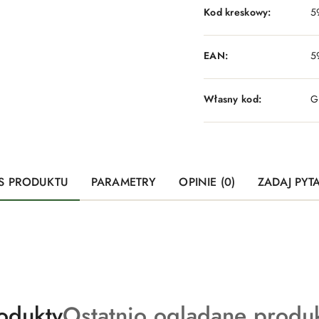
Kod kreskowy:
5
EAN:
5
Własny kod:
G
S PRODUKTU
PARAMETRY
OPINIE (0)
ZADAJ PYT
Produkty
odukty
Ostatnio oglądane produ