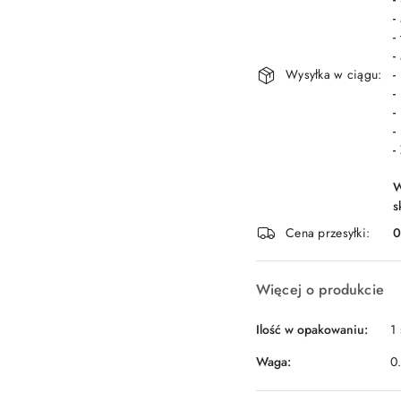
-
-
-
Wysyłka w ciągu:
-
-
-
-
-
W
s
Cena przesyłki:
Więcej o produkcie
Ilość w opakowaniu:
1 
Waga:
0