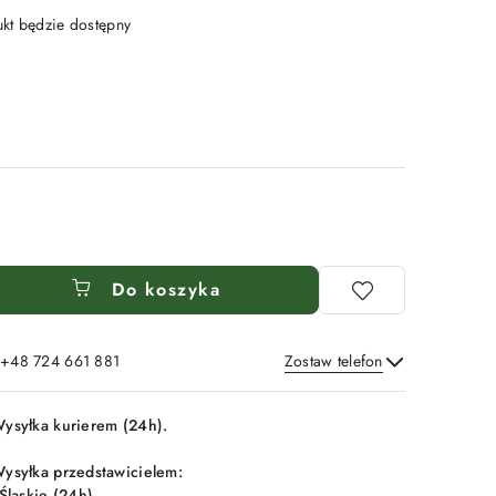
t będzie dostępny
Do koszyka
: +48 724 661 881
Zostaw telefon
Wyślij
ysyłka kurierem (24h).
ysyłka przedstawicielem:
 Śląskie (24h),