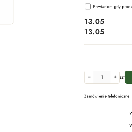
Powiadom gdy produk
cena:
13.05
13.05
Cena:
Ilość
szt
Zamówienie telefoniczne
Dostępność
W
i
dostawa
W
-