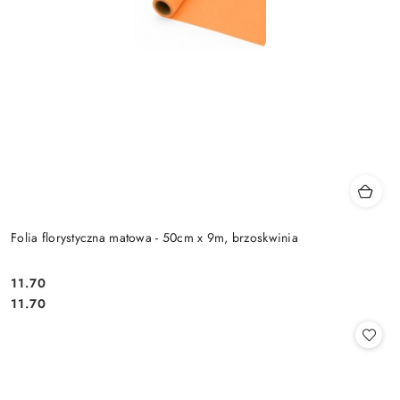
Folia florystyczna matowa - 50cm x 9m, brzoskwinia
11.70
Cena:
Cena:
11.70