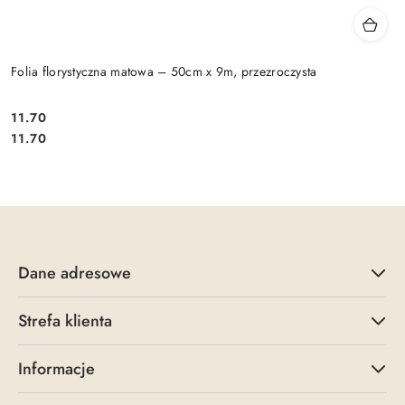
Folia florystyczna matowa – 50cm x 9m, przezroczysta
11.70
Cena:
Cena:
11.70
Dane adresowe
Strefa klienta
Informacje