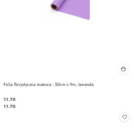
Folia florystyczna matowa - 50cm x 9m, lawenda
11.70
Cena:
Cena:
11.70