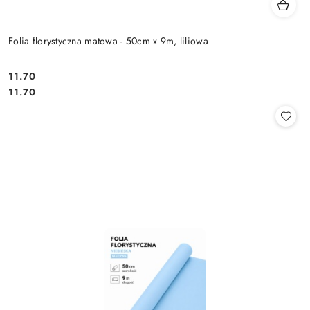
Folia florystyczna matowa - 50cm x 9m, liliowa
11.70
Cena:
Cena:
11.70