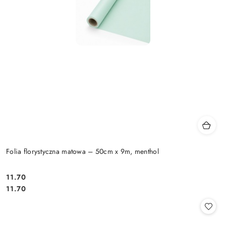
Folia florystyczna matowa – 50cm x 9m, menthol
11.70
Cena:
Cena:
11.70