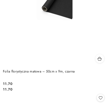
Folia florystyczna matowa – 50cm x 9m, czarna
11.70
Cena:
Cena:
11.70