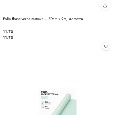
Folia florystyczna matowa – 50cm x 9m, kremowa
11.70
Cena:
Cena:
11.70