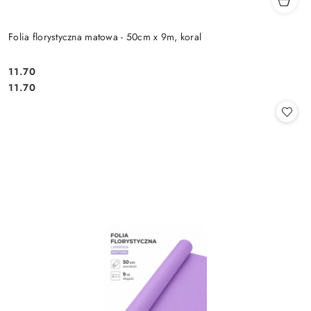
Folia florystyczna matowa - 50cm x 9m, koral
11.70
Cena:
Cena:
11.70