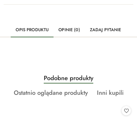
OPIS PRODUKTU
OPINIE (0)
ZADAJ PYTANIE
Produkty
Podobne produkty
Pomiń karuzelę produktów
o
Produkty
Produkty
Ostatnio oglądane produkty
Inni kupili
statusie:
o
o
statusie:
statusie: