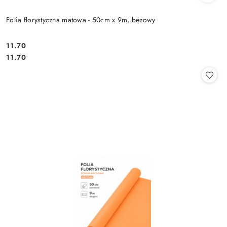
Folia florystyczna matowa - 50cm x 9m, beżowy
11.70
Cena:
Cena:
11.70