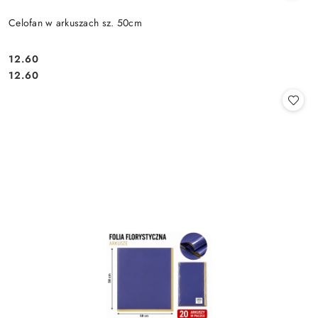
Celofan w arkuszach sz. 50cm
12.60
Cena:
Cena:
12.60