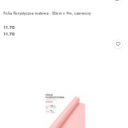
Folia florystyczna matowa - 50cm x 9m, czerwony
11.70
Cena:
Cena:
11.70