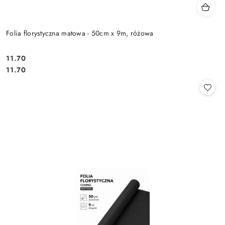
Folia florystyczna matowa - 50cm x 9m, różowa
11.70
Cena:
Cena:
11.70