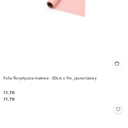
Folia florystyczna matowa - 50cm x 9m, jasnoróżowy
11.70
Cena:
Cena:
11.70