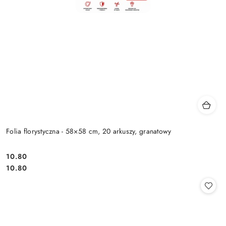
Folia florystyczna - 58×58 cm, 20 arkuszy, granatowy
10.80
Cena:
Cena:
10.80