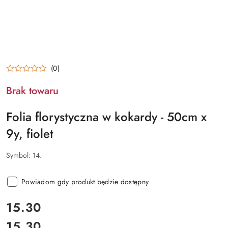
(0)
Brak towaru
Folia florystyczna w kokardy - 50cm x
9y, fiolet
Symbol:
14.
Powiadom gdy produkt będzie dostępny
cena:
15.30
15.30
Cena: