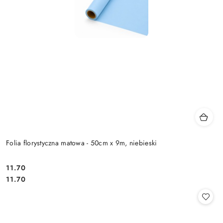
Folia florystyczna matowa - 50cm x 9m, niebieski
11.70
Cena:
Cena:
11.70