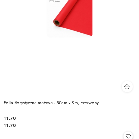
Folia florystyczna matowa - 50cm x 9m, czerwony
11.70
Cena:
Cena:
11.70