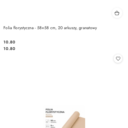
Folia florystyczna - 58×58 cm, 20 arkuszy, granatowy
10.80
Cena:
Cena:
10.80