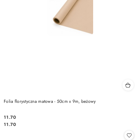
Folia florystyczna matowa - 50cm x 9m, beżowy
11.70
Cena:
Cena:
11.70