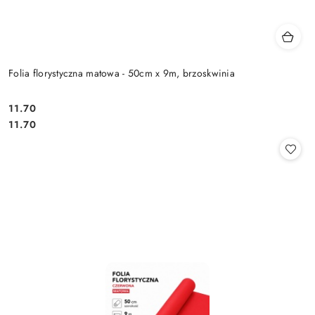
Folia florystyczna matowa - 50cm x 9m, brzoskwinia
11.70
Cena:
Cena:
11.70