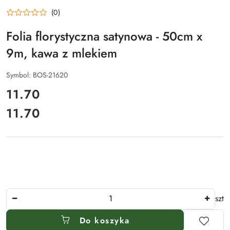
(0)
Folia florystyczna satynowa - 50cm x
9m, kawa z mlekiem
Symbol:
BOS-21620
cena:
11.70
11.70
Cena:
Ilość
szt
Do koszyka