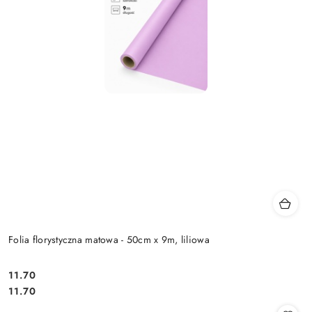
Folia florystyczna matowa - 50cm x 9m, liliowa
11.70
Cena:
Cena:
11.70