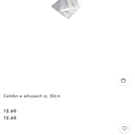
Celofan w arkuszach sz. 50cm
12.60
Cena:
Cena:
12.60