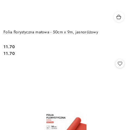
Folia florystyczna matowa - 50cm x 9m, jasnoróżowy
11.70
Cena:
Cena:
11.70