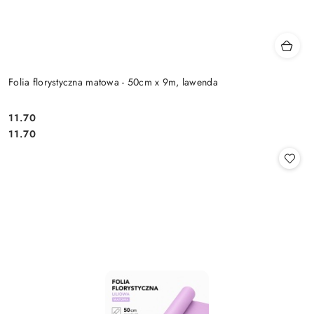
Folia florystyczna matowa - 50cm x 9m, lawenda
11.70
Cena:
Cena:
11.70