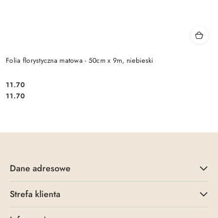
Folia florystyczna matowa - 50cm x 9m, niebieski
11.70
Cena:
Cena:
11.70
Dane adresowe
Strefa klienta