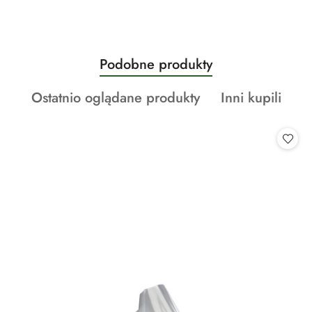
Produkty
Podobne produkty
Pomiń karuzelę produktów
o
Produkty
Produkty
Ostatnio oglądane produkty
Inni kupili
statusie:
o
o
statusie:
statusie: