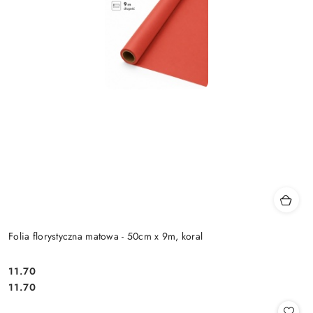
Folia florystyczna matowa - 50cm x 9m, koral
11.70
Cena:
Cena:
11.70