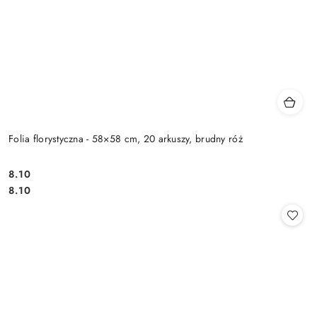
Folia florystyczna - 58×58 cm, 20 arkuszy, brudny róż
8.10
Cena:
Cena:
8.10