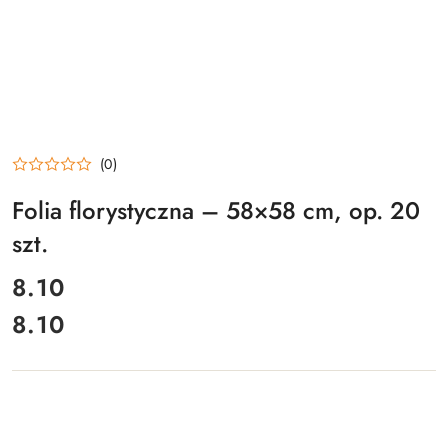
(0)
Folia florystyczna – 58×58 cm, op. 20
szt.
cena:
8.10
8.10
Cena: