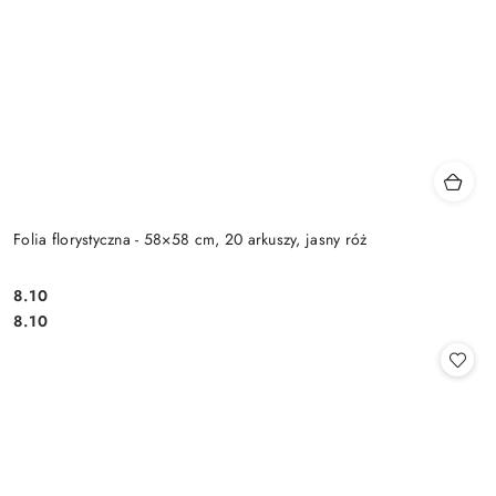
Folia florystyczna - 58×58 cm, 20 arkuszy, jasny róż
8.10
Cena:
Cena:
8.10