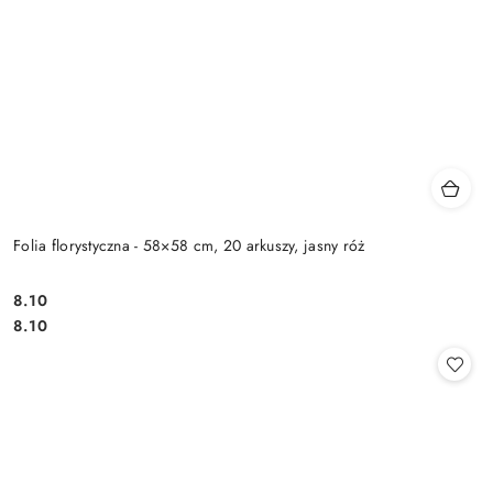
Folia florystyczna - 58×58 cm, 20 arkuszy, jasny róż
8.10
Cena:
Cena:
8.10