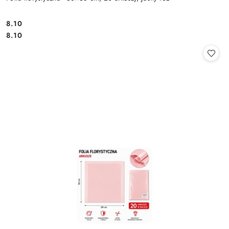
8.10
Cena:
Cena:
8.10