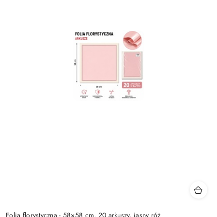
Folia florystyczna - 58×58 cm, 20 arkuszy, jasny róż