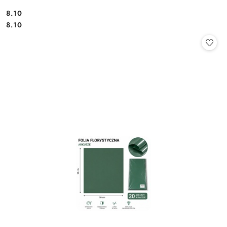
8.10
Cena:
Cena:
8.10