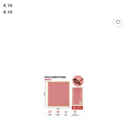
8.10
Cena:
Cena:
8.10