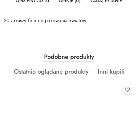
OPIS PRODUKTU
OPINIE (0)
ZADAJ PYTANIE
20 arkuszy folii do pakowania kwiatów
Produkty
Podobne produkty
Pomiń karuzelę produktów
o
Produkty
Produkty
Ostatnio oglądane produkty
Inni kupili
statusie:
o
o
statusie:
statusie: