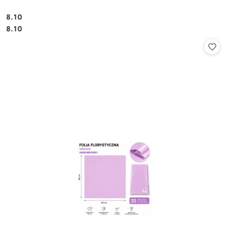
8.10
Cena:
Cena:
8.10