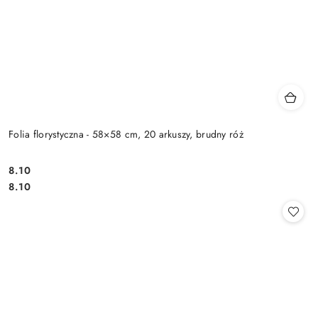
Folia florystyczna - 58×58 cm, 20 arkuszy, brudny róż
8.10
Cena:
Cena:
8.10