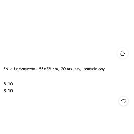
Folia florystyczna - 58×58 cm, 20 arkuszy, jasnyzielony
8.10
Cena:
Cena:
8.10