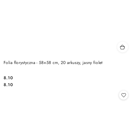
Folia florystyczna - 58×58 cm, 20 arkuszy, jasny fiolet
8.10
Cena:
Cena:
8.10