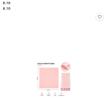
8.10
Cena:
Cena:
8.10