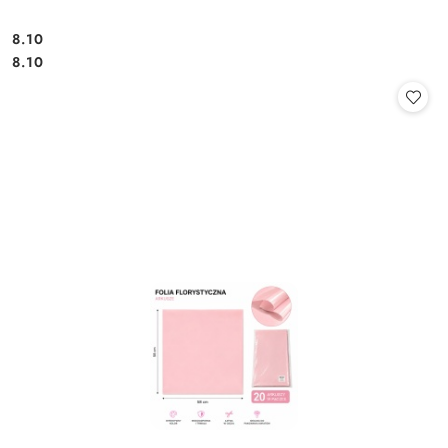
8.10
Cena:
Cena:
8.10