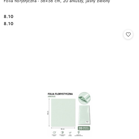
Folia florystyczna - 58×58 cm, 20 arkuszy, jasny zielony
8.10
Cena:
Cena:
8.10