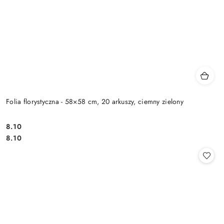
Folia florystyczna - 58×58 cm, 20 arkuszy, ciemny zielony
8.10
Cena:
Cena:
8.10