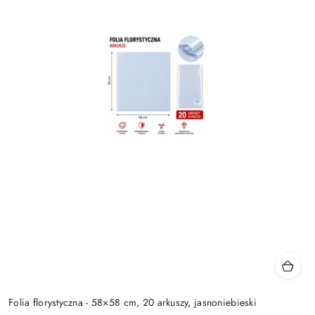
Folia florystyczna - 58×58 cm, 20 arkuszy, jasnoniebieski