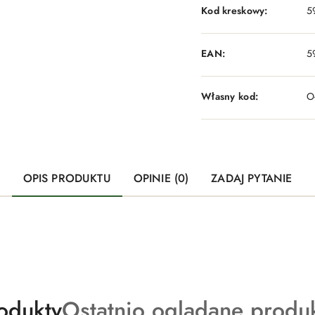
Kod kreskowy:
5
EAN:
5
Własny kod:
O
OPIS PRODUKTU
OPINIE (0)
ZADAJ PYTANIE
Produkty
odukty
Ostatnio oglądane produ