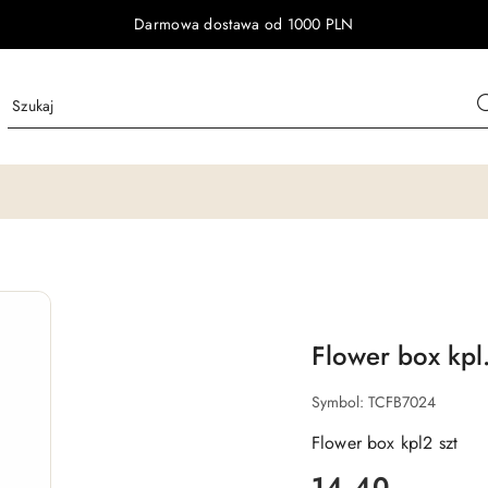
Darmowa dostawa od 1000 PLN
Flower box kpl.
Symbol:
TCFB7024
Flower box kpl2 szt
cena:
14.40