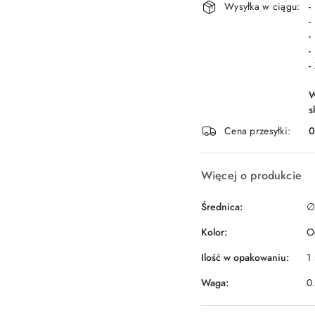
Wysyłka w ciągu:
-
-
-
-
-
W
s
Cena przesyłki:
Więcej o produkcie
Średnica:
∅
Kolor:
O
Ilość w opakowaniu:
1 
Waga:
0