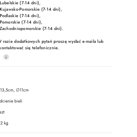
 Lubelskie (7-14 dni),
 Kujawsko-Pomorskie (7-14 dni),
 Podlaskie (7-14 dni),
 Pomorskie (7-14 dni),
 Zachodniopomorskie (7-14 dni).
 razie dodatkowych pytań proszę wysłać e-maila lub
kontaktować się telefonicznie.
0
13,5cm, ∅11cm
dcienie bieli
szt
.2 kg