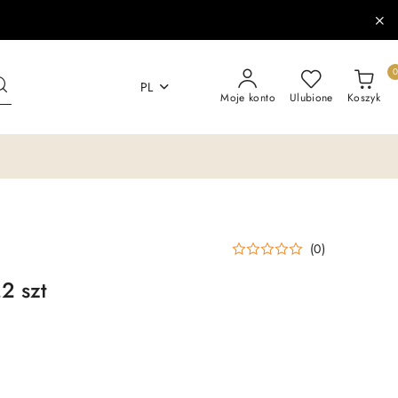
PL
Moje konto
Ulubione
Koszyk
(0)
2 szt