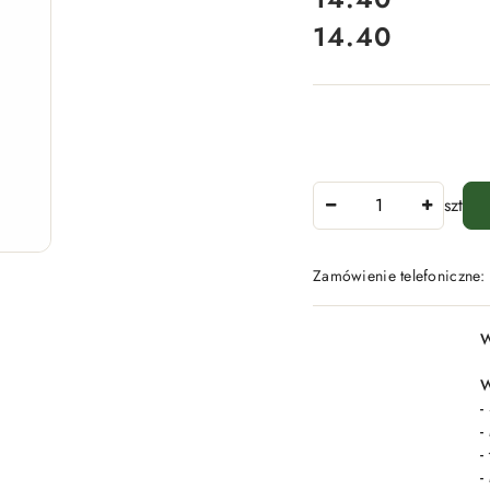
14.40
Cena:
Ilość
szt
Zamówienie telefoniczne
Dostępność
W
i
dostawa
W
-
-
-
-