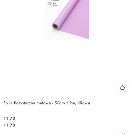
Folia florystyczna matowa - 50cm x 9m, liliowa
11.70
Cena:
Cena:
11.70