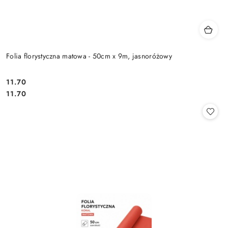
Folia florystyczna matowa - 50cm x 9m, jasnoróżowy
11.70
Cena:
Cena:
11.70