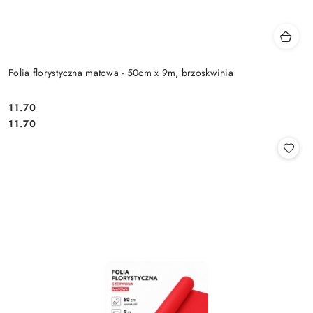
Folia florystyczna matowa - 50cm x 9m, brzoskwinia
11.70
Cena:
Cena:
11.70