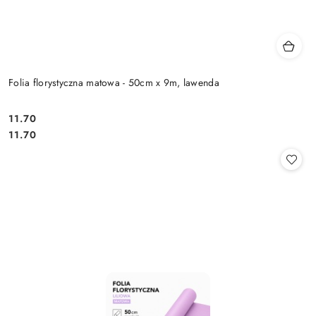
Folia florystyczna matowa - 50cm x 9m, lawenda
11.70
Cena:
Cena:
11.70