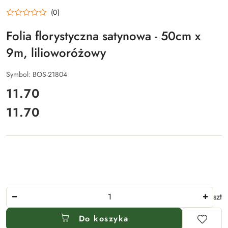
(0)
Folia florystyczna satynowa - 50cm x
9m, lilioworóżowy
Symbol:
BOS-21804
cena:
11.70
11.70
Cena:
Ilość
szt
Do koszyka