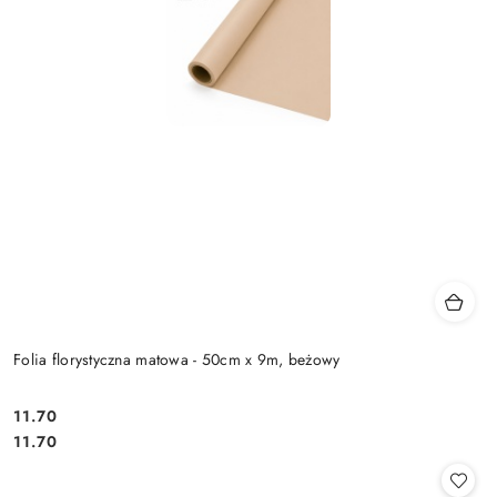
Folia florystyczna matowa - 50cm x 9m, beżowy
11.70
Cena:
Cena:
11.70