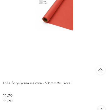
Folia florystyczna matowa - 50cm x 9m, koral
11.70
Cena:
Cena:
11.70