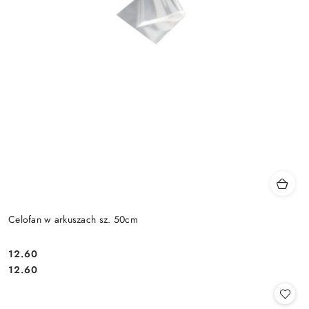
Celofan w arkuszach sz. 50cm
12.60
Cena:
Cena:
12.60