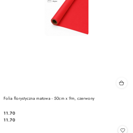
Folia florystyczna matowa - 50cm x 9m, czerwony
11.70
Cena:
Cena:
11.70