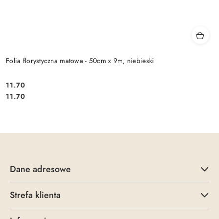
Folia florystyczna matowa - 50cm x 9m, niebieski
11.70
Cena:
Cena:
11.70
Dane adresowe
Strefa klienta