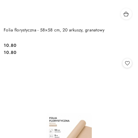
Folia florystyczna - 58×58 cm, 20 arkuszy, granatowy
10.80
Cena:
Cena:
10.80