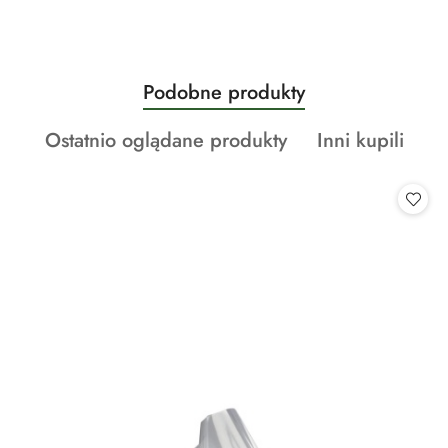
Produkty
Podobne produkty
Pomiń karuzelę produktów
o
Produkty
Produkty
Ostatnio oglądane produkty
Inni kupili
statusie:
o
o
statusie:
statusie: