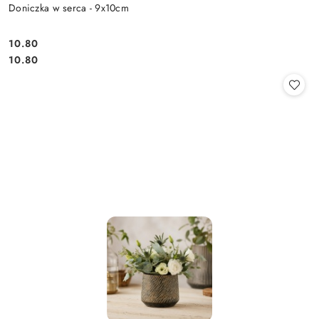
Doniczka w serca - 9x10cm
10.80
Cena:
Cena:
10.80