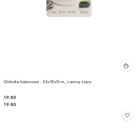
Osłonka betonowa - 26x18x9cm, ciemny szary
19.80
Cena:
Cena:
19.80