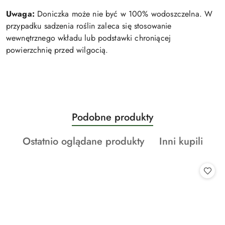
Uwaga:
Doniczka może nie być w 100% wodoszczelna. W
przypadku sadzenia roślin zaleca się stosowanie
wewnętrznego wkładu lub podstawki chroniącej
powierzchnię przed wilgocią.
Produkty
Podobne produkty
Pomiń karuzelę produktów
o
Produkty
Produkty
Ostatnio oglądane produkty
Inni kupili
statusie:
o
o
statusie:
statusie: