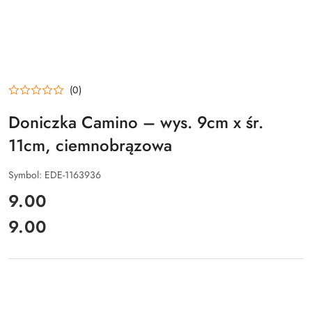
(0)
Doniczka Camino – wys. 9cm x śr.
11cm, ciemnobrązowa
Symbol:
EDE-1163936
cena:
9.00
9.00
Cena: