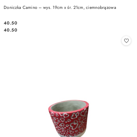
Doniczka Camino – wys. 19cm x śr. 21cm, ciemnobrązowa
40.50
Cena:
Cena:
40.50