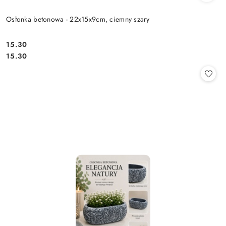
Osłonka betonowa - 22x15x9cm, ciemny szary
15.30
Cena:
Cena:
15.30