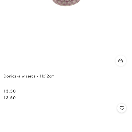
Doniczka w serca - 11x12cm
13.50
Cena:
Cena:
13.50