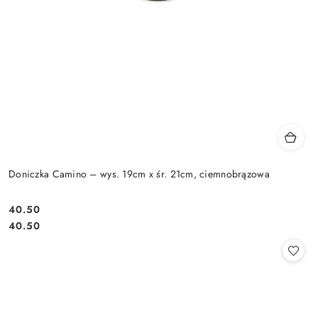
Doniczka Camino – wys. 19cm x śr. 21cm, ciemnobrązowa
40.50
Cena:
Cena:
40.50