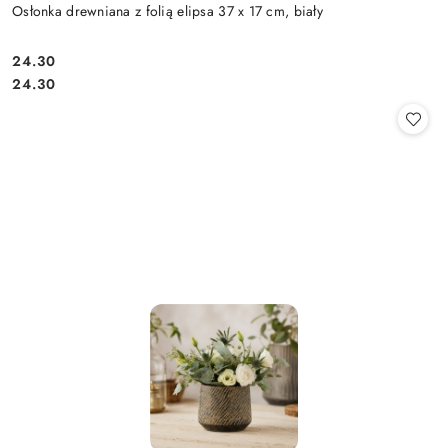
Osłonka drewniana z folią elipsa 37 x 17 cm, biały
24.30
Cena:
Cena:
24.30