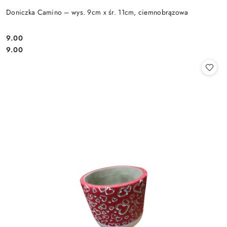
Doniczka Camino – wys. 9cm x śr. 11cm, ciemnobrązowa
9.00
Cena:
Cena:
9.00