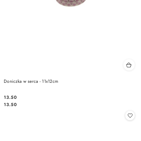
Doniczka w serca - 11x12cm
13.50
Cena:
Cena:
13.50