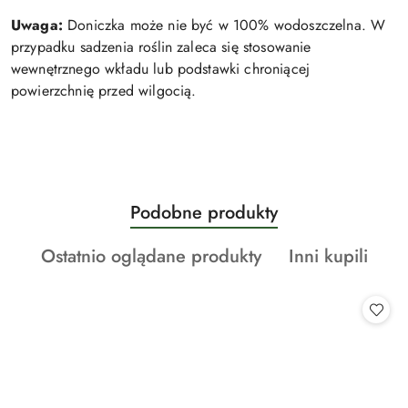
Uwaga:
Doniczka może nie być w 100% wodoszczelna. W
przypadku sadzenia roślin zaleca się stosowanie
wewnętrznego wkładu lub podstawki chroniącej
powierzchnię przed wilgocią.
Produkty
Podobne produkty
Pomiń karuzelę produktów
o
Produkty
Produkty
Ostatnio oglądane produkty
Inni kupili
statusie:
o
o
statusie:
statusie: