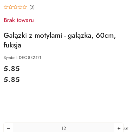
(0)
Brak towaru
Gałązki z motylami - gałązka, 60cm,
fuksja
Symbol:
DEC-832471
cena:
5.85
5.85
Cena:
Ilość
szt