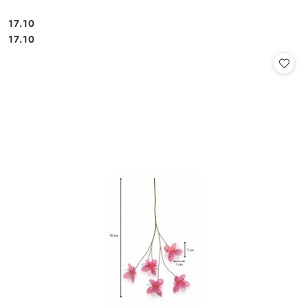
17.10
Cena:
Cena:
17.10