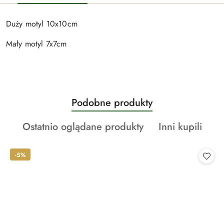
Duży motyl 10x10cm
Mały motyl 7x7cm
Produkty
Podobne produkty
Pomiń karuzelę produktów
o
Produkty
Produkty
Ostatnio oglądane produkty
Inni kupili
statusie:
o
o
statusie:
statusie:
-5%