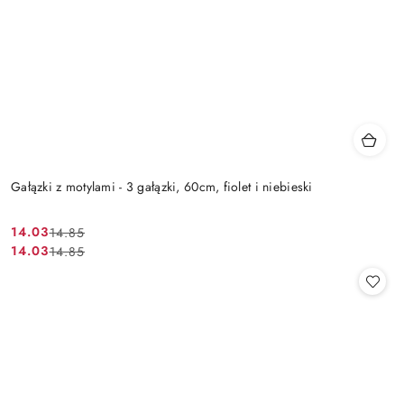
Gałązki z motylami - 3 gałązki, 60cm, fiolet i niebieski
14.03
14.85
Cena
Cena
14.03
14.85
Cena
Cena
promocyjna:
przed
promocyjna:
przed
promocją:
promocją: