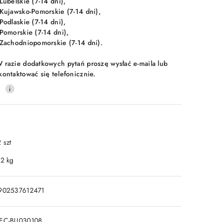
 Lubelskie (7-14 dni),
 Kujawsko-Pomorskie (7-14 dni),
 Podlaskie (7-14 dni),
 Pomorskie (7-14 dni),
 Zachodniopomorskie (7-14 dni).
 razie dodatkowych pytań proszę wysłać e-maila lub
kontaktować się telefonicznie.
0
 szt
.2 kg
902537612471
EC-BU030108