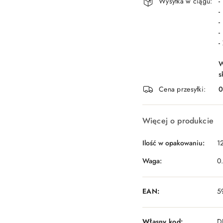
Wysyłka w ciągu:
-
-
-
-
-
W
s
Cena przesyłki:
Więcej o produkcie
Ilość w opakowaniu:
12
Waga:
0
EAN:
5
Własny kod:
D