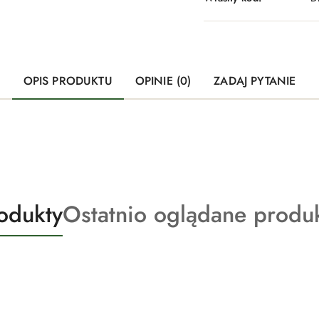
OPIS PRODUKTU
OPINIE (0)
ZADAJ PYTANIE
Produkty
odukty
Ostatnio oglądane produ
o
statusie: