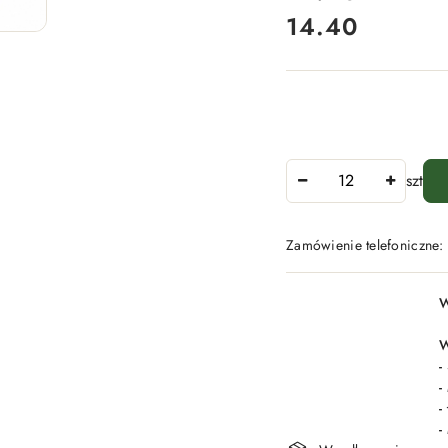
14.40
Cena:
Ilość
szt
Zamówienie telefoniczne
Dostępność
W
i
dostawa
W
-
-
-
-