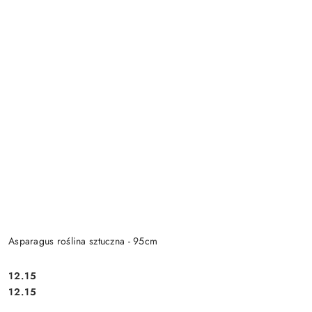
Asparagus roślina sztuczna - 95cm
12.15
Cena:
Cena:
12.15