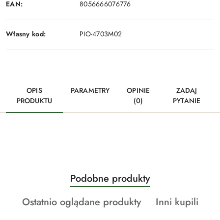
EAN:
8056666076776
Własny kod:
PIO-4703M02
OPIS
PARAMETRY
OPINIE
ZADAJ
PRODUKTU
(0)
PYTANIE
Produkty
Podobne produkty
Pomiń karuzelę produktów
o
Produkty
Produkty
Ostatnio oglądane produkty
Inni kupili
statusie:
o
o