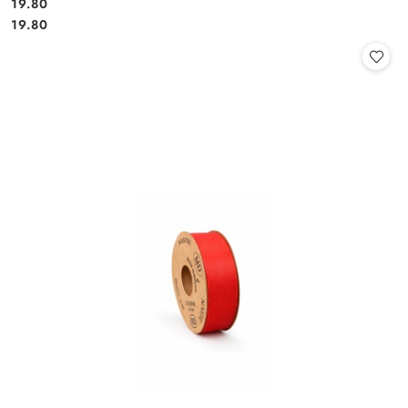
19.80
Cena:
Cena:
19.80