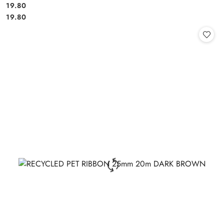
19.80
Cena:
Cena:
19.80