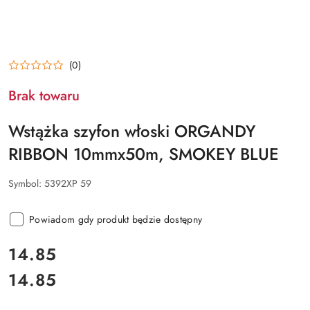
(0)
Brak towaru
Wstążka szyfon włoski ORGANDY
RIBBON 10mmx50m, SMOKEY BLUE
Symbol:
5392XP 59
Powiadom gdy produkt będzie dostępny
cena:
14.85
14.85
Cena: