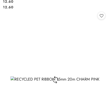
12.60
Cena:
Cena:
12.60