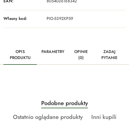
EAN:
8054036168342
Własny kod:
PIO-5392XP59
OPIS
PARAMETRY
OPINIE
ZADAJ
PRODUKTU
(0)
PYTANIE
Produkty
Podobne produkty
Pomiń karuzelę produktów
o
Produkty
Produkty
Ostatnio oglądane produkty
Inni kupili
statusie:
o
o