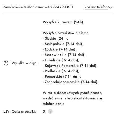
Zamówienie telefoniczne: +48 724 661 881
Zostaw telefon
Dostępność
Wysyłka kurierem (24h).
i
Wyślij
dostawa
Wysyłka przedstawicielem:
- Śląskie (24h),
- Małopolskie (7-14 dni),
- Łódzkie (7-14 dni),
- Mazowieckie (7-14 dni),
- Lubelskie (7-14 dni),
Wysyłka w ciągu:
- Kujawsko-Pomorskie (7-14 dni),
- Podlaskie (7-14 dni),
- Pomorskie (7-14 dni),
- Zachodniopomorskie (7-14 dni).
W razie dodatkowych pytań proszę
wysłać e-maila lub skontaktować się
telefonicznie.
Cena przesyłki:
0