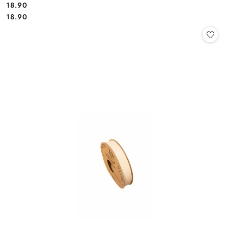
18.90
Cena:
Cena:
18.90