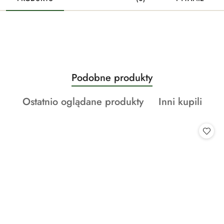
Produkty
Podobne produkty
Pomiń karuzelę produktów
o
Produkty
Produkty
Ostatnio oglądane produkty
Inni kupili
statusie:
o
o
statusie:
statusie: