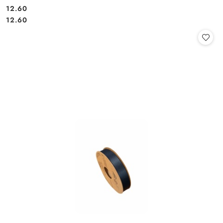
12.60
Cena:
Cena:
12.60