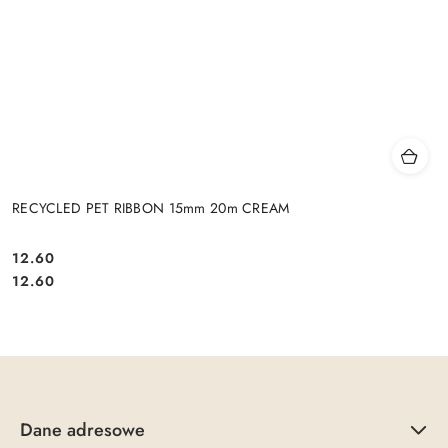
RECYCLED PET RIBBON 15mm 20m CREAM
12.60
Cena:
Cena:
12.60
Dane adresowe