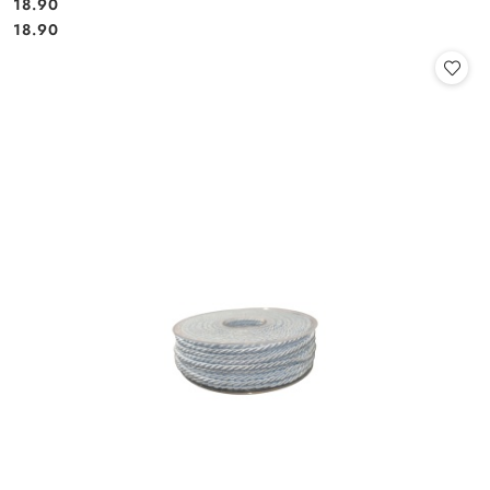
18.90
Cena:
Cena:
18.90