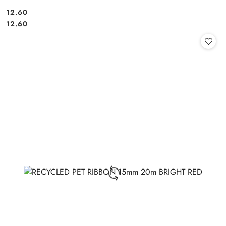
12.60
Cena:
Cena:
12.60