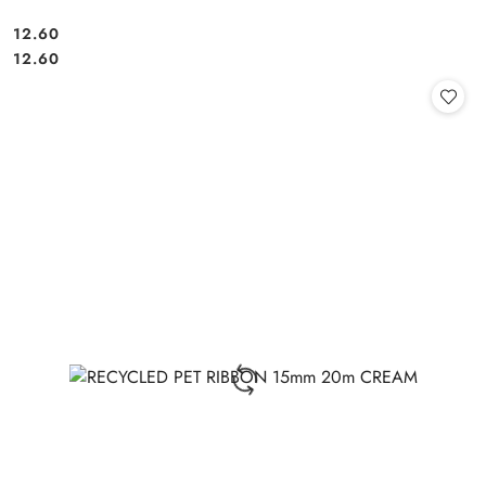
12.60
Cena:
Cena:
12.60