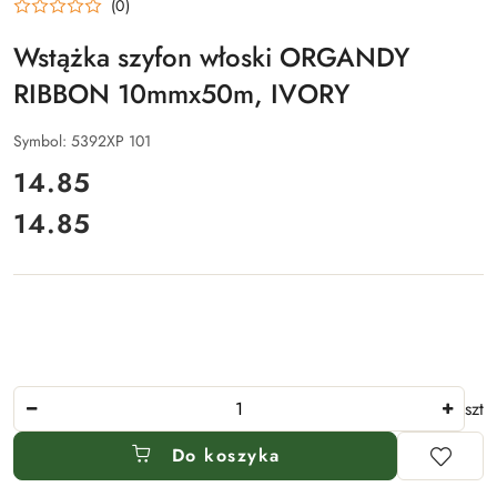
(0)
Wstążka szyfon włoski ORGANDY
RIBBON 10mmx50m, IVORY
Symbol:
5392XP 101
cena:
14.85
14.85
Cena:
Ilość
szt
Do koszyka