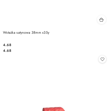
Wstażka satynowa 38mm x35y
4.68
Cena:
Cena:
4.68