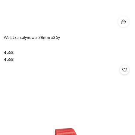
Wstażka satynowa 38mm x35y
4.68
Cena:
Cena:
4.68