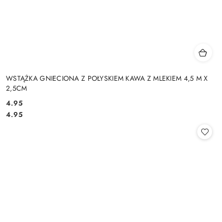
WSTĄŻKA GNIECIONA Z POŁYSKIEM KAWA Z MLEKIEM 4,5 M X
2,5CM
4.95
Cena:
Cena:
4.95