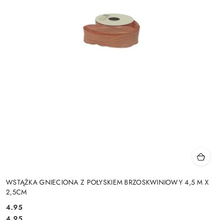
WSTĄŻKA GNIECIONA Z POŁYSKIEM BRZOSKWINIOWY 4,5 M X
2,5CM
4.95
Cena:
Cena:
4.95