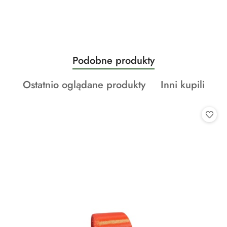
Produkty
Podobne produkty
Pomiń karuzelę produktów
o
Produkty
Produkty
Ostatnio oglądane produkty
Inni kupili
statusie:
o
o
statusie:
statusie: