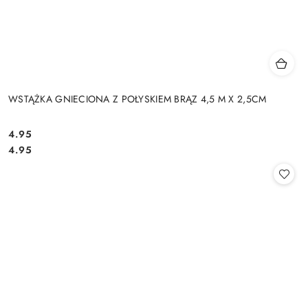
WSTĄŻKA GNIECIONA Z POŁYSKIEM BRĄZ 4,5 M X 2,5CM
4.95
Cena:
Cena:
4.95