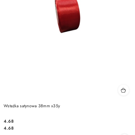
Wstażka satynowa 38mm x35y
4.68
Cena:
Cena:
4.68