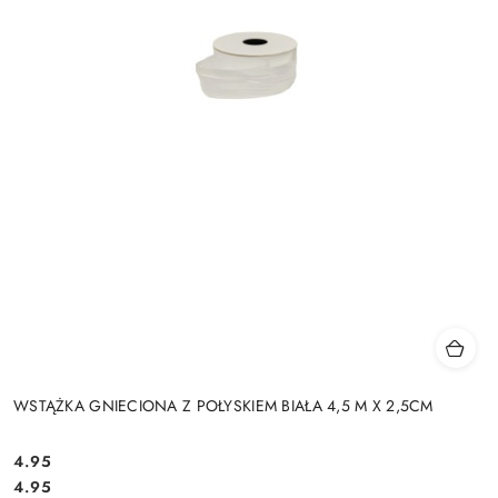
WSTĄŻKA GNIECIONA Z POŁYSKIEM BIAŁA 4,5 M X 2,5CM
4.95
Cena:
Cena:
4.95