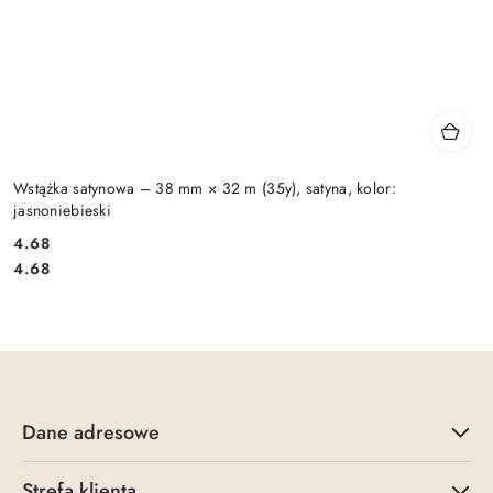
Wstążka satynowa – 38 mm × 32 m (35y), satyna, kolor:
jasnoniebieski
4.68
Cena:
Cena:
4.68
Dane adresowe
Strefa klienta