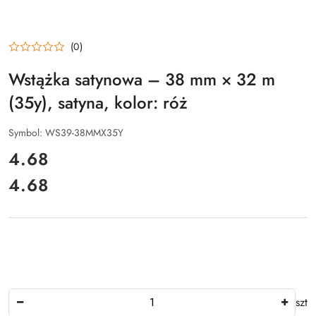
(0)
Wstążka satynowa – 38 mm × 32 m
(35y), satyna, kolor: róż
Symbol:
WS39-38MMX35Y
cena:
4.68
4.68
Cena:
Ilość
szt