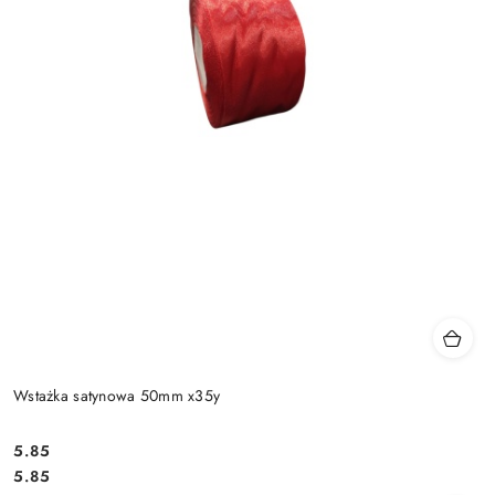
Wstażka satynowa 50mm x35y
5.85
Cena:
Cena:
5.85