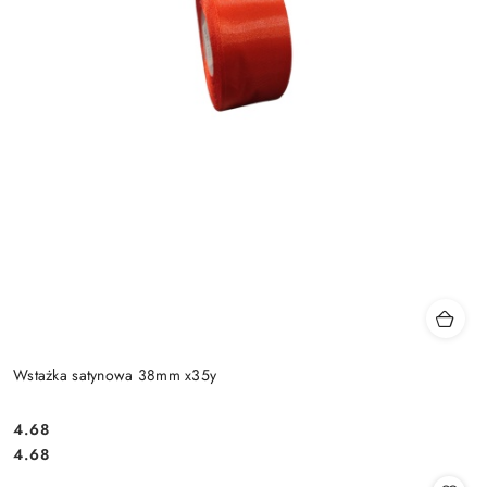
Wstażka satynowa 38mm x35y
4.68
Cena:
Cena:
4.68