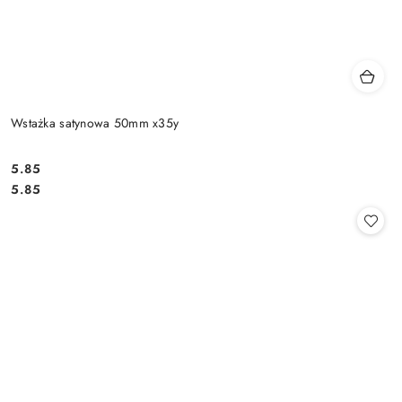
Wstażka satynowa 50mm x35y
5.85
Cena:
Cena:
5.85