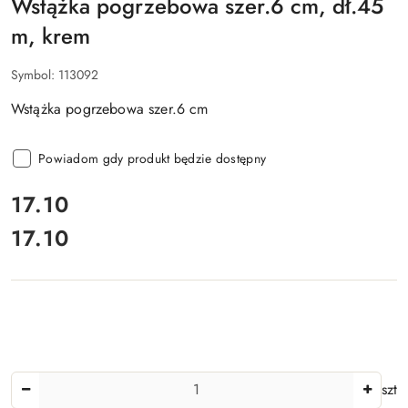
Wstążka pogrzebowa szer.6 cm, dł.45
m, krem
Symbol:
113092
Wstążka pogrzebowa szer.6 cm
Powiadom gdy produkt będzie dostępny
cena:
17.10
17.10
Cena:
Ilość
szt