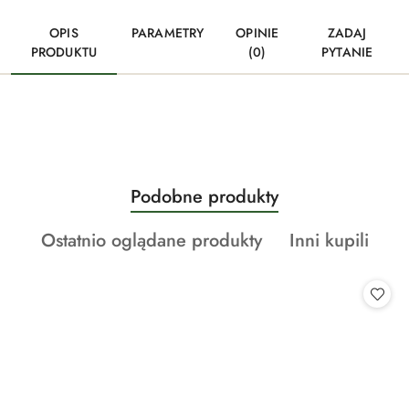
OPIS
PARAMETRY
OPINIE
ZADAJ
PRODUKTU
(0)
PYTANIE
Produkty
Podobne produkty
Pomiń karuzelę produktów
o
Produkty
Produkty
Ostatnio oglądane produkty
Inni kupili
statusie:
o
o
statusie:
statusie: