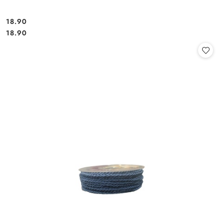
18.90
Cena:
Cena:
18.90